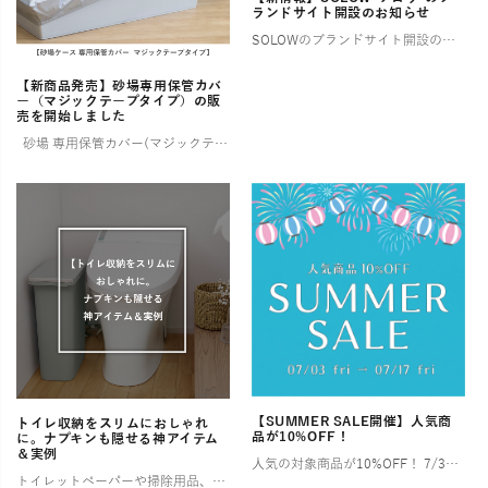
ランドサイト開設のお知らせ
SOLOWのブランドサイト開設のお知らせ そろう、整う、満たされる 憧れるけれど、なかなか実現しない理想の暮らし。 そんな想いに寄り添い、 SOLOWが理想を叶えるお手伝いをします。 一つひとつ揃えるたびに住まいが整い、 […]
【新商品発売】砂場専用保管カバ
ー（マジックテープタイプ）の販
売を開始しました
砂場 専用保管カバー(マジックテープタイプ) ご好評いただいていた【ララサーブル】砂場専用保管カバーが、このたび新登場！ よりお求めやすい価格でご用意しました。 ✨ 新モデルは片面マジックテープ仕様 お好み […]
【SUMMER SALE開催】人気商
トイレ収納をスリムにおしゃれ
品が10%OFF！
に。ナプキンも隠せる神アイテム
＆実例
人気の対象商品が10%OFF！ 7/3〜7/17の2週間限定！ お部屋やアウトドアで快適な夏を過ごすために特別セールを開催します！ お得なこの機会にぜひチェックしてみてくださいね🎶 ゴミ箱（ダストボックス） […]
トイレットペーパーや掃除用品、サニタリー用品など、とかく物が多くなりがちなトイレ空間は、「狭い」「生活感が出てしまう」といったお悩みを抱える方が少なくありません。 特に小さなお子様がいるご家庭では、おむつやその処理に関わ […]