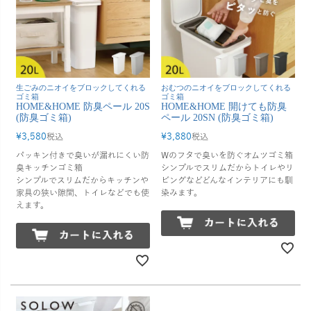
生ごみのニオイをブロックしてくれる
おむつのニオイをブロックしてくれる
ゴミ箱
ゴミ箱
HOME&HOME 防臭ペール 20S
HOME&HOME 開けても防臭
(防臭ゴミ箱)
ペール 20SN (防臭ゴミ箱)
¥
3,580
¥
3,880
税込
税込
パッキン付きで臭いが漏れにくい防
Wのフタで臭いを防ぐオムツゴミ箱
臭キッチンゴミ箱
シンプルでスリムだからトイレやリ
シンプルでスリムだからキッチンや
ビングなどどんなインテリアにも馴
家具の狭い隙間、トイレなどでも使
染みます。
えます。