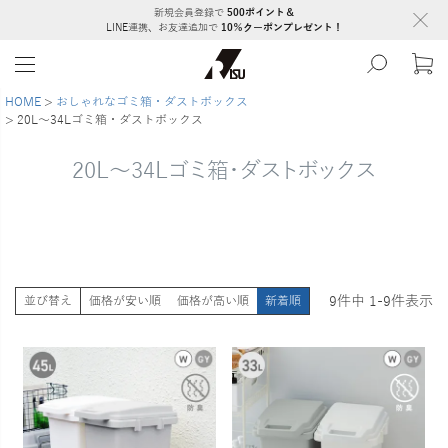
新規会員登録で
500ポイント＆
LINE連携、お友達追加で
10％クーポンプレゼント！
HOME
おしゃれなゴミ箱・ダストボックス
20L～34Lゴミ箱・ダストボックス
20L～34Lゴミ箱・ダストボックス
9
件中
1
-
9
件表示
並び替え
価格が安い順
価格が高い順
新着順