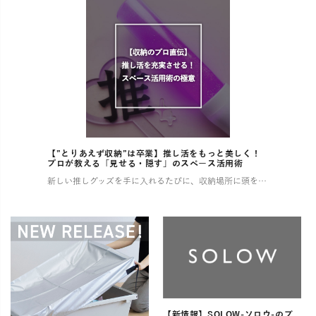
【”とりあえず収納”は卒業】推し活をもっと美しく！
プロが教える「見せる・隠す」のスペース活用術
新しい推しグッズを手に入れるたびに、収納場所に頭を悩ませていませんか？ 増え続けるコレクションで部屋が散らかり、せっかくの推し活もなんだか落ち着かない…そんな経験、きっと多くの「推し」を持つ方がされているはずです。 この […]
【新情報】SOLOW-ソロウ-のブ