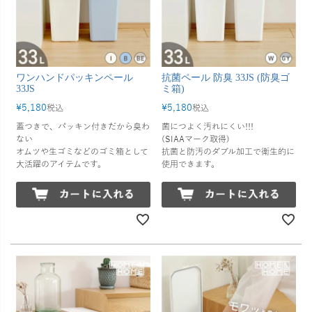
ワンハンドパッキンペール
抗菌ペール 防臭 33JS (防臭ゴ
33JS
ミ箱)
¥
5,180
¥
5,180
税込
税込
蓋つきで、パッキン付きだから臭わ
菌につよく汚れにくい!!!
ない
(SIAAマーク取得)
オムツや生ゴミなどのゴミ箱として
抗菌と防汚のダブル加工で衛生的に
大活躍のアイテムです。
使用できます。