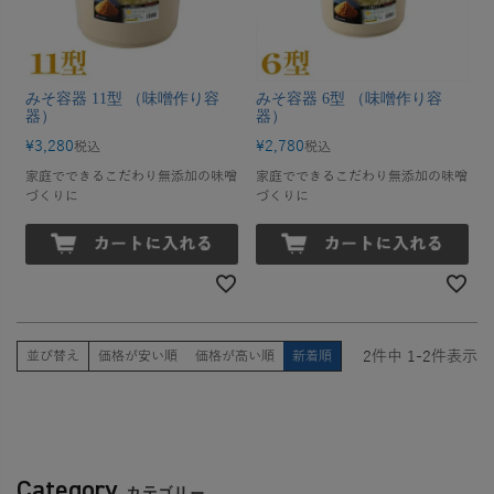
みそ容器 11型 （味噌作り容
みそ容器 6型 （味噌作り容
器）
器）
¥
3,280
¥
2,780
税込
税込
家庭でできるこだわり無添加の味噌
家庭でできるこだわり無添加の味噌
づくりに
づくりに
2
件中
1
-
2
件表示
並び替え
価格が安い順
価格が高い順
新着順
Category
カテゴリー