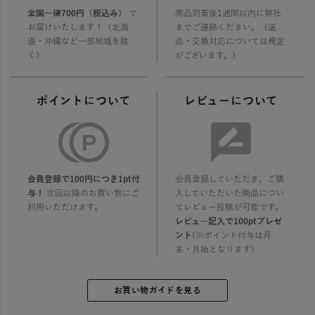
全国一律700円（税込み）
で
商品到着後1週間以内に弊社
お届けいたします！（北海
までご連絡ください。（返
道・沖縄など一部地域を除
品・交換対応については規定
く）
がございます。）
ポイントについて
レビューについて
会員登録で100円につき1pt付
会員登録していただき、ご購
与！
次回以降のお買い物にご
入していただいた商品につい
利用いただけます。
てレビュー投稿が可能です。
レビュー記入で100ptプレゼ
ント
(※ポイント付与は月
末・月始となります)
お買い物ガイドを見る