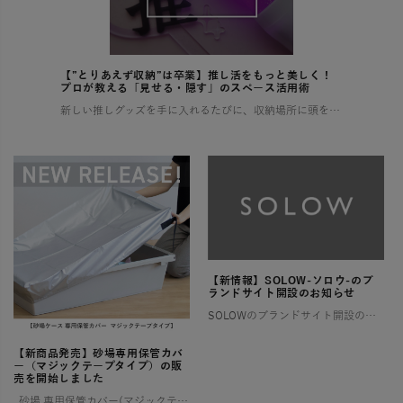
【”とりあえず収納”は卒業】推し活をもっと美しく！
プロが教える「見せる・隠す」のスペース活用術
新しい推しグッズを手に入れるたびに、収納場所に頭を悩ませていませんか？ 増え続けるコレクションで部屋が散らかり、せっかくの推し活もなんだか落ち着かない…そんな経験、きっと多くの「推し」を持つ方がされているはずです。 この […]
【新情報】SOLOW-ソロウ-のブ
ランドサイト開設のお知らせ
SOLOWのブランドサイト開設のお知らせ そろう、整う、満たされる 憧れるけれど、なかなか実現しない理想の暮らし。 そんな想いに寄り添い、 SOLOWが理想を叶えるお手伝いをします。 一つひとつ揃えるたびに住まいが整い、 […]
【新商品発売】砂場専用保管カバ
ー（マジックテープタイプ）の販
売を開始しました
砂場 専用保管カバー(マジックテープタイプ) ご好評いただいていた【ララサーブル】砂場専用保管カバーが、このたび新登場！ よりお求めやすい価格でご用意しました。 ✨ 新モデルは片面マジックテープ仕様 お好み […]