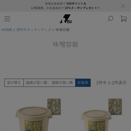
新規会員登録で
500ポイント＆
LINE連携、お友達追加で
10％クーポンプレゼント！
HOME
便利なキッチングッズ
味噌容器
味噌容器
2
件中
1
-
2
件表示
並び替え
価格が安い順
価格が高い順
新着順