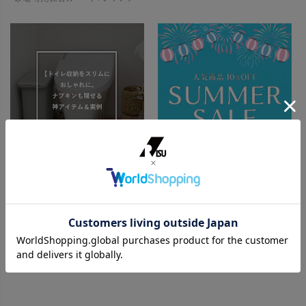
【SUMMER SALE開催】人気商
トイレ収納をスリムにおしゃれ
品が10%OFF！
に。ナプキンも隠せる神アイテム
＆実例
人気の対象商品が10%OFF！ 7/3〜7/17の2週間限定！ お部屋やアウトドアで快適な夏を過ごすために特別セールを開催します！ お得なこの機会にぜひチェックしてみてくださいね🎶 ゴミ箱（ダストボックス） […]
トイレットペーパーや掃除用品、サニタリー用品など、とかく物が多くなりがちなトイレ空間は、「狭い」「生活感が出てしまう」といったお悩みを抱える方が少なくありません。 特に小さなお子様がいるご家庭では、おむつやその処理に関わ […]
特集を見る