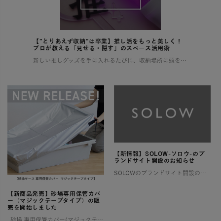
【”とりあえず収納”は卒業】推し活をもっと美しく！
プロが教える「見せる・隠す」のスペース活用術
新しい推しグッズを手に入れるたびに、収納場所に頭を悩ませていませんか？ 増え続けるコレクションで部屋が散らかり、せっかくの推し活もなんだか落ち着かない…そんな経験、きっと多くの「推し」を持つ方がされているはずです。 この […]
【新情報】SOLOW-ソロウ-のブ
ランドサイト開設のお知らせ
SOLOWのブランドサイト開設のお知らせ そろう、整う、満たされる 憧れるけれど、なかなか実現しない理想の暮らし。 そんな想いに寄り添い、 SOLOWが理想を叶えるお手伝いをします。 一つひとつ揃えるたびに住まいが整い、 […]
【新商品発売】砂場専用保管カバ
ー（マジックテープタイプ）の販
売を開始しました
砂場 専用保管カバー(マジックテープタイプ) ご好評いただいていた【ララサーブル】砂場専用保管カバーが、このたび新登場！ よりお求めやすい価格でご用意しました。 ✨ 新モデルは片面マジックテープ仕様 お好み […]