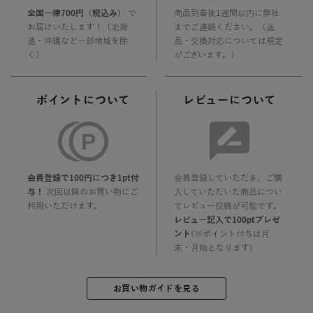
全国一律700円（税込み）
で
商品到着後1週間以内に弊社
お届けいたします！（北海
までご連絡ください。（返
道・沖縄など一部地域を除
品・交換対応については規定
く）
がございます。）
ポイントについて
レビューについて
会員登録で100円につき1pt付
会員登録していただき、ご購
与！
次回以降のお買い物にご
入していただいた商品につい
利用いただけます。
てレビュー投稿が可能です。
レビュー記入で100ptプレゼ
ント
(※ポイント付与は月
末・月始となります)
お買い物ガイドを見る