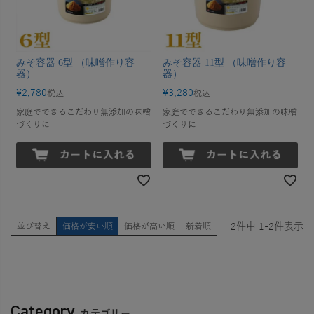
みそ容器 6型 （味噌作り容
みそ容器 11型 （味噌作り容
器）
器）
¥
2,780
¥
3,280
税込
税込
家庭でできるこだわり無添加の味噌
家庭でできるこだわり無添加の味噌
づくりに
づくりに
2
件中
1
-
2
件表示
並び替え
価格が安い順
価格が高い順
新着順
Category
カテゴリー