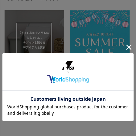
【SUMMER SALE開催】人気商
トイレ収納をスリムにおしゃれ
品が10%OFF！
に。ナプキンも隠せる神アイテム
＆実例
人気の対象商品が10%OFF！ 7/3〜7/17の2週間限定！ お部屋やアウトドアで快適な夏を過ごすために特別セールを開催します！ お得なこの機会にぜひチェックしてみてくださいね🎶 ゴミ箱（ダストボックス） […]
トイレットペーパーや掃除用品、サニタリー用品など、とかく物が多くなりがちなトイレ空間は、「狭い」「生活感が出てしまう」といったお悩みを抱える方が少なくありません。 特に小さなお子様がいるご家庭では、おむつやその処理に関わ […]
特集を見る