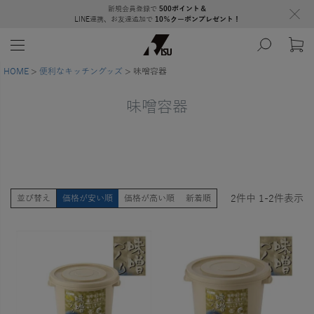
新規会員登録で
500ポイント＆
LINE連携、お友達追加で
10％クーポンプレゼント！
HOME
便利なキッチングッズ
味噌容器
味噌容器
2
件中
1
-
2
件表示
並び替え
価格が安い順
価格が高い順
新着順