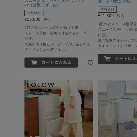
スムース スタンドダストボックス
3P（分別式ゴミ箱）
4P（分別式ゴミ箱）
送料無料
送料無料
¥
21,800
税込
¥
26,800
税込
3段の省スペース縦型
4段の省スペース縦型分類ゴミ箱
スムースな使い心地を
スムースな使い心地を体感できるモダン
仕様。
仕様。
快適な操作性とシンプ
快適な操作性とシンプルな形が新しいス
タイリッシュなデザイ
タイリッシュなデザイン。