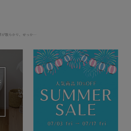
新しい推しグッズを手に入れるたびに、収納場所に頭を悩ませていませんか？ 増え続けるコレクションで部屋が散らかり、せっかくの推し活もなんだか落ち着かない…そんな経験、きっと多くの「推し」を持つ方がされているはずです。 この […]