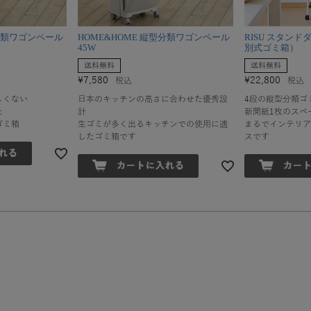
型分類ワゴンペール
HOME&HOME 縦型分類ワゴンペール
RISU スタン
45W
別式ゴミ箱）
送料無料
送料無料
¥
7,580
¥
22,800
税込
税込
しくない
日本のキッチンの高さに合わせた優秀設
4段の縦型分類ゴ
た
計
新聞紙1枚のスペ
ゴミ箱
生ゴミが多く出るキッチンでの使用に適
まるでインテリア
したゴミ箱です
スです