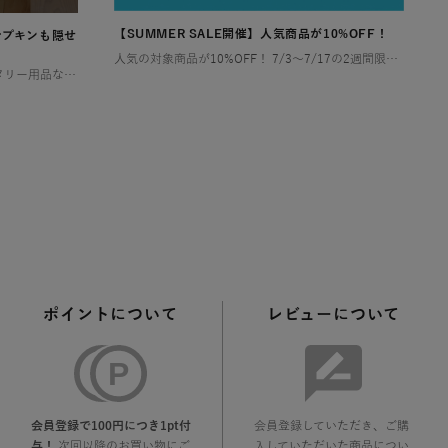
【SUMMER SALE開催】人気商品が10%OFF！
ナプキンも隠せ
人気の対象商品が10%OFF！ 7/3〜7/17の2週間限定！ お部屋やアウトドアで快適な夏を過ごすために特別セールを開催します！ お得なこの機会にぜひチェックしてみてくださいね🎶 ゴミ箱（ダストボックス） […]
トイレットペーパーや掃除用品、サニタリー用品など、とかく物が多くなりがちなトイレ空間は、「狭い」「生活感が出てしまう」といったお悩みを抱える方が少なくありません。 特に小さなお子様がいるご家庭では、おむつやその処理に関わ […]
ポイントについて
レビューについて
会員登録で100円につき1pt付
会員登録していただき、ご購
与！
次回以降のお買い物にご
入していただいた商品につい