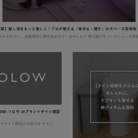
卒業】推し活をもっと美しく！プロが教える「見せる・隠す」のスペース活用術
LOW-ソロウ-のブランドサイト開設
SOLOWのブランドサイト開設のお知らせ そろう、整う、満たされる 憧れるけれど、なかなか実現しない理想の暮らし。 そんな想いに寄り添い、 SOLOWが理想を叶えるお手伝いをします。 一つひとつ揃えるたびに住まいが整い、 […]