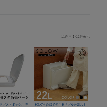
11
件中
1
-
11
件表示
ドダストボックス 専
SOLOW 通路で使えるペダル分別スト