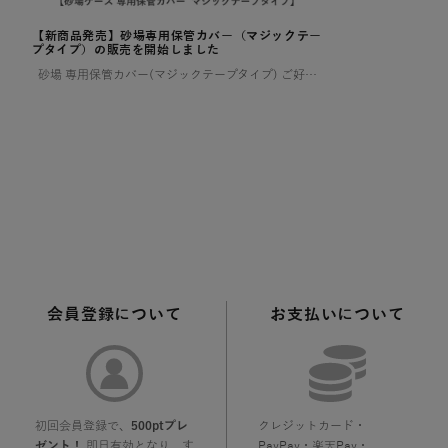
【新商品発売】砂場専用保管カバー（マジックテー
プタイプ）の販売を開始しました
砂場 専用保管カバー(マジックテープタイプ) ご好評いただいていた【ララサーブル】砂場専用保管カバーが、このたび新登場！ よりお求めやすい価格でご用意しました。 ✨ 新モデルは片面マジックテープ仕様 お好み […]
会員登録について
お支払いについて
初回会員登録で、
500ptプレ
クレジットカード・
ゼント！
即日有効となり、す
PayPay・楽天Pay・