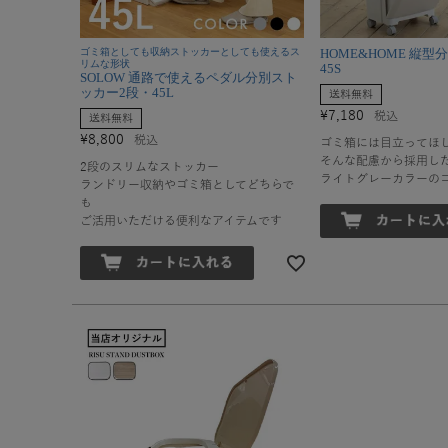
ゴミ箱としても収納ストッカーとしても使えるス
HOME&HOME 縦
リムな形状
45S
SOLOW 通路で使えるペダル分別スト
ッカー2段・45L
送料無料
¥
7,180
税込
送料無料
¥
8,800
税込
ゴミ箱には目立ってほ
そんな配慮から採用し
2段のスリムなストッカー
ライトグレーカラーの
ランドリー収納やゴミ箱としてどちらで
も
ご活用いただける便利なアイテムです