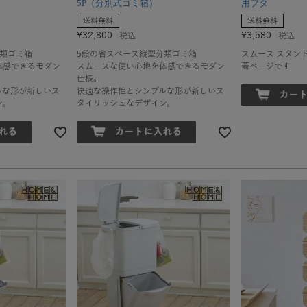
5P（分別式ゴミ箱）
用フタ
送料無料
送料無料
¥
32,800
¥
3,580
税込
税込
分類ゴミ箱
5段の省スペース縦型分類ゴミ箱
スムース スタン
体感できるモダン
スムースな使い心地を体感できるモダン
蓋ページです
仕様。
ルな形が新しいス
快適な操作性とシンプルな形が新しいス
ン。
タイリッシュなデザイン。