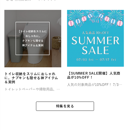
【SUMMER SALE開催】人気商
トイレ収納をスリムにおしゃれ
品が10%OFF！
に。ナプキンも隠せる神アイテム
＆実例
人気の対象商品が10%OFF！ 7/3〜7/17の2週間限定！ お部屋やアウトドアで快適な夏を過ごすために特別セールを開催します！ お得なこの機会にぜひチェックしてみてくださいね🎶 ゴミ箱（ダストボックス） […]
トイレットペーパーや掃除用品、サニタリー用品など、とかく物が多くなりがちなトイレ空間は、「狭い」「生活感が出てしまう」といったお悩みを抱える方が少なくありません。 特に小さなお子様がいるご家庭では、おむつやその処理に関わ […]
特集を見る