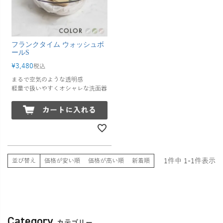
フランクタイム ウォッシュボ
ールS
¥
3,480
税込
まるで空気のような透明感
軽量で扱いやすくオシャレな洗面器
1
件中
1
-
1
件表示
並び替え
価格が安い順
価格が高い順
新着順
Category
カテゴリー