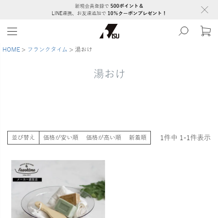
新規会員登録で
500ポイント＆
LINE連携、お友達追加で
10％クーポンプレゼント！
HOME
フランクタイム
湯おけ
湯おけ
1
件中
1
-
1
件表示
並び替え
価格が安い順
価格が高い順
新着順