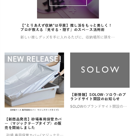
【”とりあえず収納”は卒業】推し活をもっと美しく！
プロが教える「見せる・隠す」のスペース活用術
新しい推しグッズを手に入れるたびに、収納場所に頭を悩ませていませんか？ 増え続けるコレクションで部屋が散らかり、せっかくの推し活もなんだか落ち着かない…そんな経験、きっと多くの「推し」を持つ方がされているはずです。 この […]
【新情報】SOLOW-ソロウ-のブ
ランドサイト開設のお知らせ
SOLOWのブランドサイト開設のお知らせ そろう、整う、満たされる 憧れるけれど、なかなか実現しない理想の暮らし。 そんな想いに寄り添い、 SOLOWが理想を叶えるお手伝いをします。 一つひとつ揃えるたびに住まいが整い、 […]
【新商品発売】砂場専用保管カバ
ー（マジックテープタイプ）の販
売を開始しました
砂場 専用保管カバー(マジックテープタイプ) ご好評いただいていた【ララサーブル】砂場専用保管カバーが、このたび新登場！ よりお求めやすい価格でご用意しました。 ✨ 新モデルは片面マジックテープ仕様 お好み […]