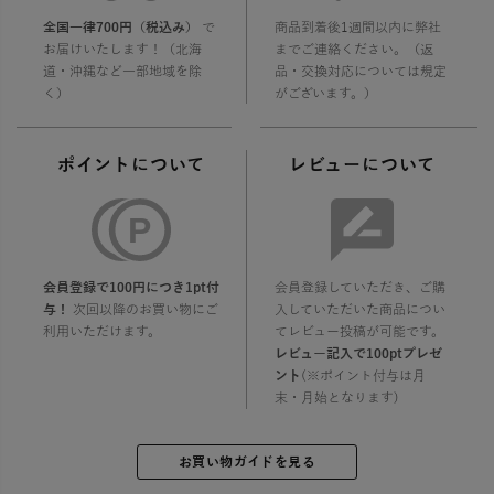
全国一律700円（税込み）
で
商品到着後1週間以内に弊社
お届けいたします！（北海
までご連絡ください。（返
道・沖縄など一部地域を除
品・交換対応については規定
く）
がございます。）
ポイントについて
レビューについて
会員登録で100円につき1pt付
会員登録していただき、ご購
与！
次回以降のお買い物にご
入していただいた商品につい
利用いただけます。
てレビュー投稿が可能です。
レビュー記入で100ptプレゼ
ント
(※ポイント付与は月
末・月始となります)
お買い物ガイドを見る