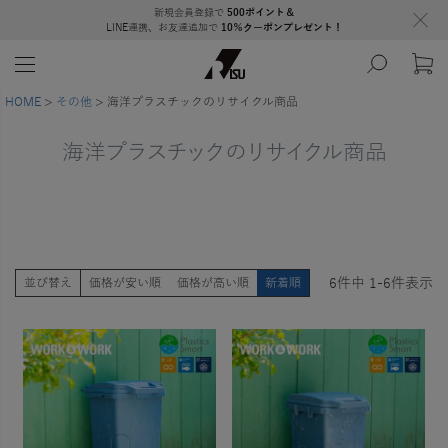
新規会員登録で
500ポイント＆
LINE連携、お友達追加で
10％クーポンプレゼント！
HOME
その他
海洋プラスチックのリサイクル商品
海洋プラスチックのリサイクル商品
6
件中
1
-
6
件表示
並び替え
価格が安い順
価格が高い順
新着順