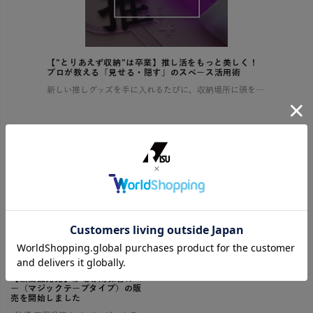
【”とりあえず収納”は卒業】推し活をもっと美しく！
プロが教える「見せる・隠す」のスペース活用術
新しい推しグッズを手に入れるたびに、収納場所に頭を悩ませていませんか？ 増え続けるコレクションで部屋が散らかり、せっかくの推し活もなんだか落ち着かない…そんな経験、きっと多くの「推し」を持つ方がされているはずです。 この […]
【新情報】SOLOW-ソロウ-のブ
ランドサイト開設のお知らせ
SOLOWのブランドサイト開設のお知らせ そろう、整う、満たされる 憧れるけれど、なかなか実現しない理想の暮らし。 そんな想いに寄り添い、 SOLOWが理想を叶えるお手伝いをします。 一つひとつ揃えるたびに住まいが整い、 […]
【新商品発売】砂場専用保管カバ
ー（マジックテープタイプ）の販
売を開始しました