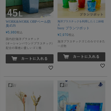
WORK&WORK OBPペール防
海洋プラスチックを利用したミニ鉢植
え
臭45JS
buoy プランツポット
¥
5,980
税込
¥
2,970
税込
国内初!海洋プラスチック
海洋プラスチックゴミのみでできた
(オーシャンバウンドプラスチック)
一点物
配合の環境に優しいゴミ箱