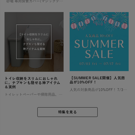
砂場 専用保管カバー(マジックテープタイプ) ご好評いただいていた【ララサーブル】砂場専用保管カバーが、このたび新登場！ よりお求めやすい価格でご用意しました。 ✨ 新モデルは片面マジックテープ仕様 お好み […]
【SUMMER SALE開催】人気商
トイレ収納をスリムにおしゃれ
品が10%OFF！
に。ナプキンも隠せる神アイテム
＆実例
人気の対象商品が10%OFF！ 7/3〜7/17の2週間限定！ お部屋やアウトドアで快適な夏を過ごすために特別セールを開催します！ お得なこの機会にぜひチェックしてみてくださいね🎶 ゴミ箱（ダストボックス） […]
トイレットペーパーや掃除用品、サニタリー用品など、とかく物が多くなりがちなトイレ空間は、「狭い」「生活感が出てしまう」といったお悩みを抱える方が少なくありません。 特に小さなお子様がいるご家庭では、おむつやその処理に関わ […]
特集を見る