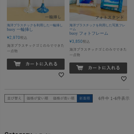
海洋プラスチックを利用した一輪挿し
海洋プラスチックを利用した写真フレ
buoy 一輪挿し
ーム
buoy フォトフレーム
¥
2,970
税込
¥
3,850
税込
海洋プラスチックゴミのみでできた
海洋プラスチックゴミのみでできた
一点物
一点物
6
件中
1
-
6
件表示
並び替え
価格が安い順
価格が高い順
新着順