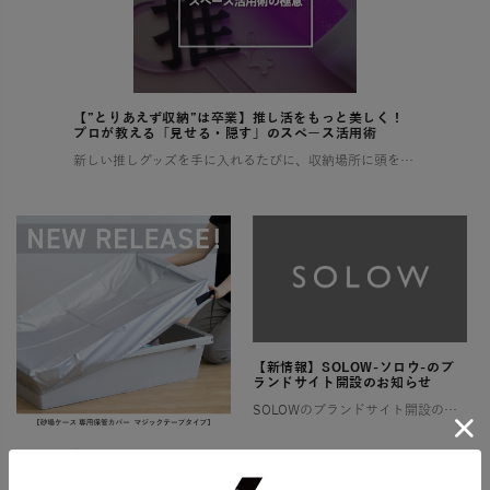
【”とりあえず収納”は卒業】推し活をもっと美しく！
プロが教える「見せる・隠す」のスペース活用術
新しい推しグッズを手に入れるたびに、収納場所に頭を悩ませていませんか？ 増え続けるコレクションで部屋が散らかり、せっかくの推し活もなんだか落ち着かない…そんな経験、きっと多くの「推し」を持つ方がされているはずです。 この […]
【新情報】SOLOW-ソロウ-のブ
ランドサイト開設のお知らせ
SOLOWのブランドサイト開設のお知らせ そろう、整う、満たされる 憧れるけれど、なかなか実現しない理想の暮らし。 そんな想いに寄り添い、 SOLOWが理想を叶えるお手伝いをします。 一つひとつ揃えるたびに住まいが整い、 […]
【新商品発売】砂場専用保管カバ
ー（マジックテープタイプ）の販
売を開始しました