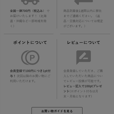
全国一律700円（税込み）
で
商品到着後1週間以内に弊社
お届けいたします！（北海
までご連絡ください。（返
道・沖縄など一部地域を除
品・交換対応については規定
く）
がございます。）
ポイントについて
レビューについて
会員登録で100円につき1pt付
会員登録していただき、ご購
与！
次回以降のお買い物にご
入していただいた商品につい
利用いただけます。
てレビュー投稿が可能です。
レビュー記入で100ptプレゼ
ント
(※ポイント付与は月
末・月始となります)
お買い物ガイドを見る