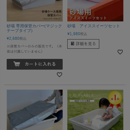
砂場 専用保管カバー(マジック
砂場 アイススイーツセット
テープタイプ)
¥
1,980
税込
¥
2,680
税込
詳細を見る
※保管カバーのみの販売です。（本
体は付属していません）