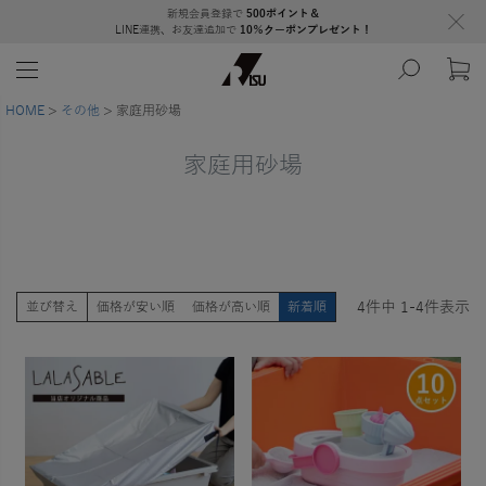
新規会員登録で
500ポイント＆
LINE連携、お友達追加で
10％クーポンプレゼント！
HOME
その他
家庭用砂場
家庭用砂場
4
件中
1
-
4
件表示
並び替え
価格が安い順
価格が高い順
新着順