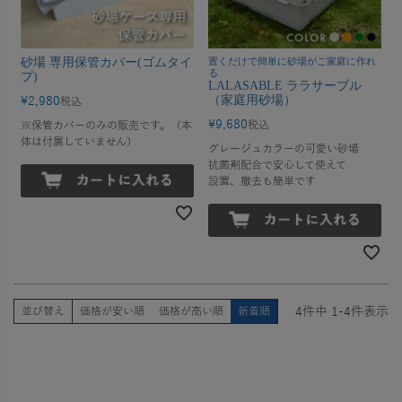
砂場 専用保管カバー(ゴムタイ
置くだけで簡単に砂場がご家庭に作れ
る
プ)
LALASABLE ララサーブル
（家庭用砂場）
¥
2,980
税込
¥
9,680
税込
※保管カバーのみの販売です。（本
体は付属していません）
グレージュカラーの可愛い砂場
抗菌剤配合で安心して使えて
設置、撤去も簡単です
4
件中
1
-
4
件表示
並び替え
価格が安い順
価格が高い順
新着順