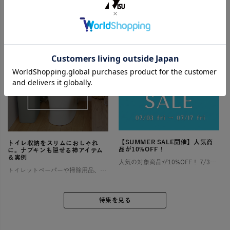
砂場 専用保管カバー(マジックテープタイプ) ご好評いただいていた【ララサーブル】砂場専用保管カバーが、このたび新登場！ よりお求めやすい価格でご用意しました。 ✨ 新モデルは片面マジックテープ仕様 お好み […]
【SUMMER SALE開催】人気商
トイレ収納をスリムにおしゃれ
品が10%OFF！
に。ナプキンも隠せる神アイテム
＆実例
人気の対象商品が10%OFF！ 7/3〜7/17の2週間限定！ お部屋やアウトドアで快適な夏を過ごすために特別セールを開催します！ お得なこの機会にぜひチェックしてみてくださいね🎶 ゴミ箱（ダストボックス） […]
トイレットペーパーや掃除用品、サニタリー用品など、とかく物が多くなりがちなトイレ空間は、「狭い」「生活感が出てしまう」といったお悩みを抱える方が少なくありません。 特に小さなお子様がいるご家庭では、おむつやその処理に関わ […]
特集を見る