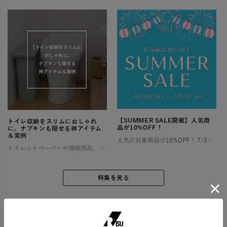
【SUMMER SALE開催】人気商
トイレ収納をスリムにおしゃれ
品が10%OFF！
に。ナプキンも隠せる神アイテム
＆実例
人気の対象商品が10%OFF！ 7/3〜7/17の2週間限定！ お部屋やアウトドアで快適な夏を過ごすために特別セールを開催します！ お得なこの機会にぜひチェックしてみてくださいね🎶 ゴミ箱（ダストボックス） […]
トイレットペーパーや掃除用品、サニタリー用品など、とかく物が多くなりがちなトイレ空間は、「狭い」「生活感が出てしまう」といったお悩みを抱える方が少なくありません。 特に小さなお子様がいるご家庭では、おむつやその処理に関わ […]
特集を見る