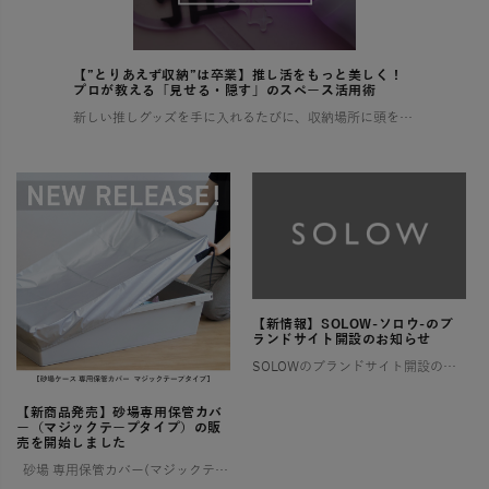
【”とりあえず収納”は卒業】推し活をもっと美しく！
プロが教える「見せる・隠す」のスペース活用術
新しい推しグッズを手に入れるたびに、収納場所に頭を悩ませていませんか？ 増え続けるコレクションで部屋が散らかり、せっかくの推し活もなんだか落ち着かない…そんな経験、きっと多くの「推し」を持つ方がされているはずです。 この […]
【新情報】SOLOW-ソロウ-のブ
ランドサイト開設のお知らせ
SOLOWのブランドサイト開設のお知らせ そろう、整う、満たされる 憧れるけれど、なかなか実現しない理想の暮らし。 そんな想いに寄り添い、 SOLOWが理想を叶えるお手伝いをします。 一つひとつ揃えるたびに住まいが整い、 […]
【新商品発売】砂場専用保管カバ
ー（マジックテープタイプ）の販
売を開始しました
砂場 専用保管カバー(マジックテープタイプ) ご好評いただいていた【ララサーブル】砂場専用保管カバーが、このたび新登場！ よりお求めやすい価格でご用意しました。 ✨ 新モデルは片面マジックテープ仕様 お好み […]