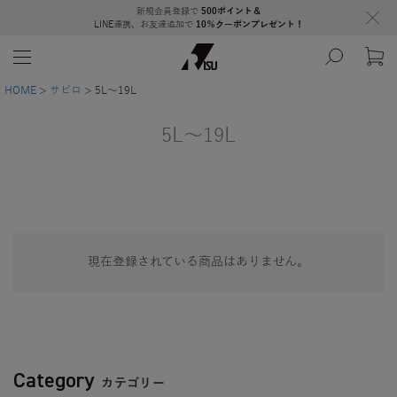
新規会員登録で
500ポイント＆
LINE連携、お友達追加で
10％クーポンプレゼント！
HOME
サビロ
5L～19L
5L～19L
現在登録されている商品はありません。
Category
カテゴリー