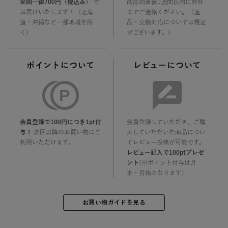
全国一律700円（税込み）
で
商品到着後1週間以内に弊社
お届けいたします！（北海
までご連絡ください。（返
道・沖縄など一部地域を除
品・交換対応については規定
く）
がございます。）
ポイントについて
レビューについて
会員登録で100円につき1pt付
会員登録していただき、ご購
与！
次回以降のお買い物にご
入していただいた商品につい
利用いただけます。
てレビュー投稿が可能です。
レビュー記入で100ptプレゼ
ント
(※ポイント付与は月
末・月始となります)
お買い物ガイドを見る