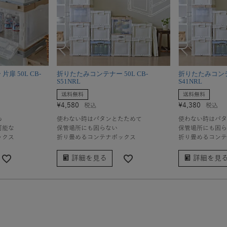
扉 50L CB-
折りたたみコンテナー 50L CB-
折りたたみコンテナ
S51NRL
S41NRL
送料無料
送料無料
¥
4,580
¥
4,380
税込
税込
め
使わない時はパタンとたためて
使わない時はパタ
可能な
保管場所にも困らない
保管場所にも困ら
ックス
折り畳めるコンテナボックス
折り畳めるコンテ
詳細を見る
詳細を見