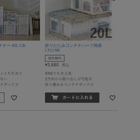
ー 40L CB-
折りたたみコンテナハーフ両扉
CF21NR
送料無料
¥
3,680
税込
ンとたためて
SNSでも大人気
ない
3方向から取り出しが可能な
ナボックス
折り畳めるコンテナボックス
る