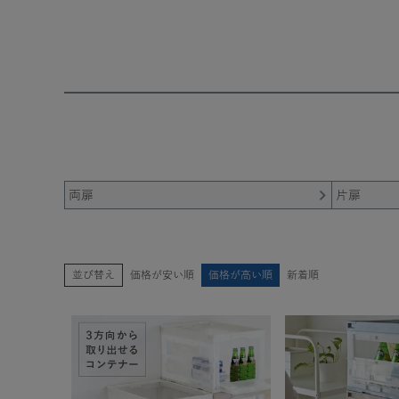
両扉
片扉
並び替え
価格が安い順
価格が高い順
新着順