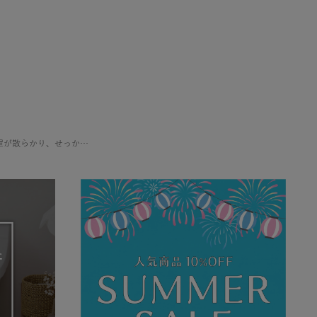
新しい推しグッズを手に入れるたびに、収納場所に頭を悩ませていませんか？ 増え続けるコレクションで部屋が散らかり、せっかくの推し活もなんだか落ち着かない…そんな経験、きっと多くの「推し」を持つ方がされているはずです。 この […]