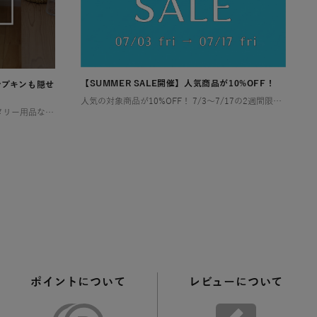
【SUMMER SALE開催】人気商品が10%OFF！
ナプキンも隠せ
人気の対象商品が10%OFF！ 7/3〜7/17の2週間限定！ お部屋やアウトドアで快適な夏を過ごすために特別セールを開催します！ お得なこの機会にぜひチェックしてみてくださいね🎶 ゴミ箱（ダストボックス） […]
トイレットペーパーや掃除用品、サニタリー用品など、とかく物が多くなりがちなトイレ空間は、「狭い」「生活感が出てしまう」といったお悩みを抱える方が少なくありません。 特に小さなお子様がいるご家庭では、おむつやその処理に関わ […]
ポイントについて
レビューについて