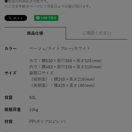
●配送日時指定は可能です。
※ご注文手続きページにて可能日よりお選び頂けます。
ご確認ください
商品仕様
カラー
ベージュ/ライトブルー/ホワイト
外寸：横530×奥行366×高さ325(mm)
内寸：横493×奥行336×高さ310(mm)
サイズ
扉開口サイズ
（短側面）：横265×高さ216(mm)
（長側面）：横425×高さ190(mm)
容量
50L
積載荷重
10kg
材質
PP(ポリプロピレン)