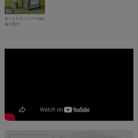
折りたたみコンテナ50L
蓋付扉付