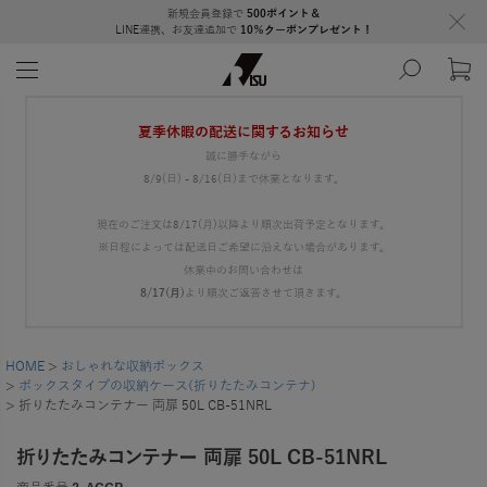
新規会員登録で
500ポイント＆
LINE連携、お友達追加で
10％クーポンプレゼント！
夏季休暇の配送に関するお知らせ
誠に勝手ながら
8/9(日) - 8/16(日)まで休業となります。
現在のご注文は8/17(月)以降より順次出荷予定となります。
※日程によっては配送日ご希望に沿えない場合があります。
休業中のお問い合わせは
8/17(月)
より順次ご返答させて頂きます。
HOME
おしゃれな収納ボックス
ボックスタイプの収納ケース(折りたたみコンテナ)
折りたたみコンテナー 両扉 50L CB-51NRL
折りたたみコンテナー 両扉 50L CB-51NRL