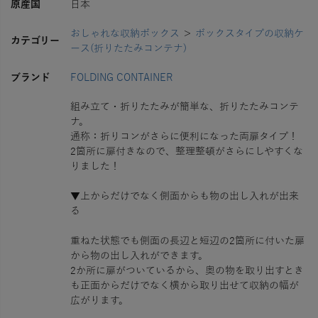
原産国
日本
おしゃれな収納ボックス
＞
ボックスタイプの収納ケ
カテゴリー
ース(折りたたみコンテナ)
ブランド
FOLDING CONTAINER
組み立て・折りたたみが簡単な、折りたたみコンテ
ナ。
通称：折りコンがさらに便利になった両扉タイプ！
2箇所に扉付きなので、整理整頓がさらにしやすくな
りました！
▼上からだけでなく側面からも物の出し入れが出来
る
重ねた状態でも側面の長辺と短辺の2箇所に付いた扉
から物の出し入れができます。
2か所に扉がついているから、奥の物を取り出すとき
も正面からだけでなく横から取り出せて収納の幅が
広がります。