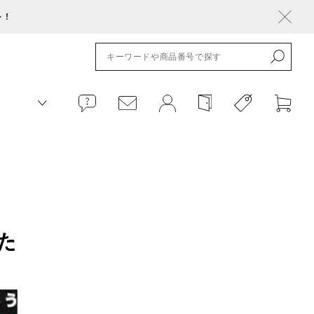
ト！
した