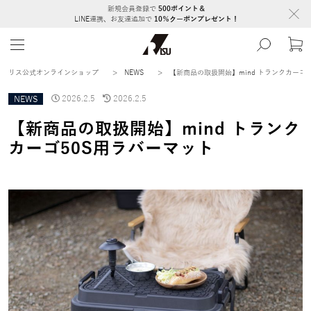
新規会員登録で
500ポイント＆
LINE連携、お友達追加で
10％クーポンプレゼント！
リス公式オンラインショップ
>
NEWS
>
【新商品の取扱開始】mind トランクカーゴ
NEWS
2026.2.5
2026.2.5
【新商品の取扱開始】mind トランク
カーゴ50S用ラバーマット