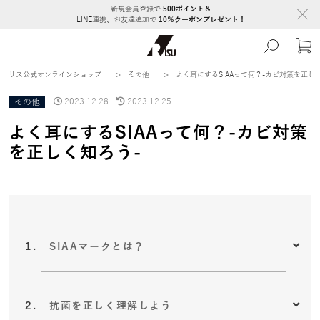
新規会員登録で
500ポイント＆
LINE連携、お友達追加で
10％クーポンプレゼント！
リス公式オンラインショップ
>
その他
>
よく耳にするSIAAって何？-カビ対策を正し
その他
2023.12.28
2023.12.25
よく耳にするSIAAって何？-カビ対策
を正しく知ろう-
SIAAマークとは？
抗菌を正しく理解しよう