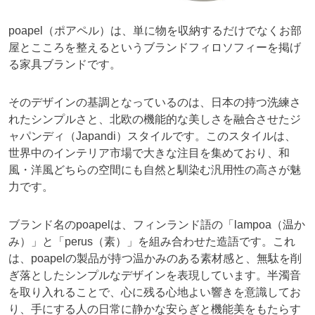
poapel（ポアペル）は、単に物を収納するだけでなくお部
屋とこころを整えるというブランドフィロソフィーを掲げ
る家具ブランドです。
そのデザインの基調となっているのは、日本の持つ洗練さ
れたシンプルさと、北欧の機能的な美しさを融合させたジ
ャパンディ（Japandi）スタイルです。このスタイルは、
世界中のインテリア市場で大きな注目を集めており、和
風・洋風どちらの空間にも自然と馴染む汎用性の高さが魅
力です。
ブランド名のpoapelは、フィンランド語の「lampoa（温か
み）」と「perus（素）」を組み合わせた造語です。これ
は、poapelの製品が持つ温かみのある素材感と、無駄を削
ぎ落としたシンプルなデザインを表現しています。半濁音
を取り入れることで、心に残る心地よい響きを意識してお
り、手にする人の日常に静かな安らぎと機能美をもたらす