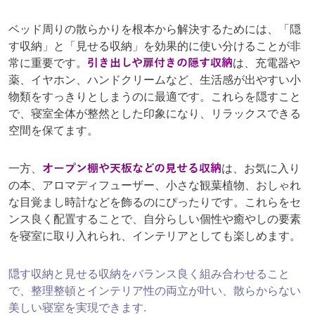
ベッド周りの散らかりを根本から解決するためには、「隠
す収納」と「見せる収納」を効果的に使い分けることが非
常に重要です。
引き出しや扉付きの隠す収納
は、充電器や
薬、イヤホン、ハンドクリームなど、生活感が出やすい小
物類をすっきりとしまうのに最適です。これらを隠すこと
で、寝室全体が整然とした印象になり、リラックスできる
空間を保てます。
一方、
オープン棚や天板などの見せる収納
は、お気に入り
の本、アロマディフューザー、小さな観葉植物、おしゃれ
な目覚まし時計などを飾るのにぴったりです。これらをセ
ンス良く配置することで、自分らしい個性や癒やしの要素
を寝室に取り入れられ、インテリアとしても楽しめます。
隠す収納と見せる収納をバランス良く組み合わせること
で、整理整頓とインテリア性の両立が叶い、散らからない
美しい寝室を実現できます.