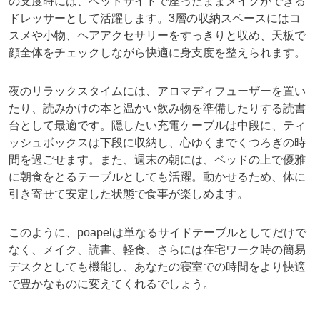
の支度時には、ベッドサイドで座ったままメイクができる
ドレッサーとして活躍します。3層の収納スペースにはコ
スメや小物、ヘアアクセサリーをすっきりと収め、天板で
顔全体をチェックしながら快適に身支度を整えられます。
夜のリラックスタイムには、アロマディフューザーを置い
たり、読みかけの本と温かい飲み物を準備したりする読書
台として最適です。隠したい充電ケーブルは中段に、ティ
ッシュボックスは下段に収納し、心ゆくまでくつろぎの時
間を過ごせます。また、週末の朝には、ベッドの上で優雅
に朝食をとるテーブルとしても活躍。動かせるため、体に
引き寄せて安定した状態で食事が楽しめます。
このように、poapelは単なるサイドテーブルとしてだけで
なく、メイク、読書、軽食、さらには在宅ワーク時の簡易
デスクとしても機能し、あなたの寝室での時間をより快適
で豊かなものに変えてくれるでしょう。