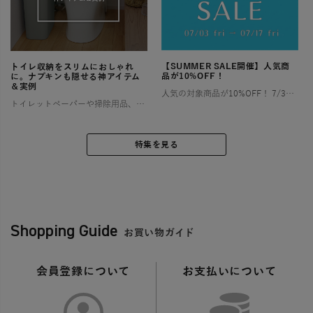
【SUMMER SALE開催】人気商
トイレ収納をスリムにおしゃれ
品が10%OFF！
に。ナプキンも隠せる神アイテム
＆実例
人気の対象商品が10%OFF！ 7/3〜7/17の2週間限定！ お部屋やアウトドアで快適な夏を過ごすために特別セールを開催します！ お得なこの機会にぜひチェックしてみてくださいね🎶 ゴミ箱（ダストボックス） […]
トイレットペーパーや掃除用品、サニタリー用品など、とかく物が多くなりがちなトイレ空間は、「狭い」「生活感が出てしまう」といったお悩みを抱える方が少なくありません。 特に小さなお子様がいるご家庭では、おむつやその処理に関わ […]
特集を見る
Shopping Guide
お買い物ガイド
会員登録について
お支払いについて