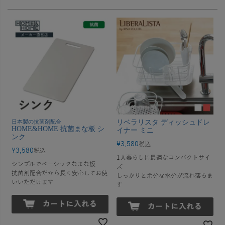
日本製の抗菌剤配合
リベラリスタ ディッシュドレ
HOME&HOME 抗菌まな板 シ
イナー ミニ
ンク
¥
3,580
税込
¥
3,580
税込
1人暮らしに最適なコンパクトサイ
シンプルでベーシックなまな板
ズ
抗菌剤配合だから長く安心してお使
しっかりと余分な水分が流れ落ちま
いいただけます
す