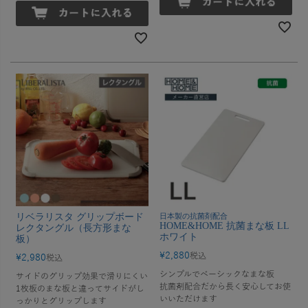
リベラリスタ グリップボード
日本製の抗菌剤配合
HOME&HOME 抗菌まな板 LL
レクタングル（長方形まな
ホワイト
板）
¥
2,880
税込
¥
2,980
税込
シンプルでベーシックなまな板
サイドのグリップ効果で滑りにくい
抗菌剤配合だから長く安心してお使
1枚板のまな板と違ってサイドがし
いいただけます
っかりとグリップします