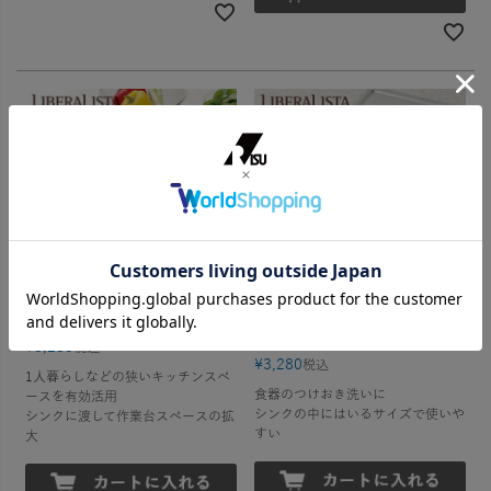
リベラリスタ フラットラック
リベラリスタ ウォッシュタブ
（洗いおけ）
¥
3,280
税込
¥
3,280
税込
1人暮らしなどの狭いキッチンスペ
食器のつけおき洗いに
ースを有効活用
シンクの中にはいるサイズで使いや
シンクに渡して作業台スペースの拡
すい
大