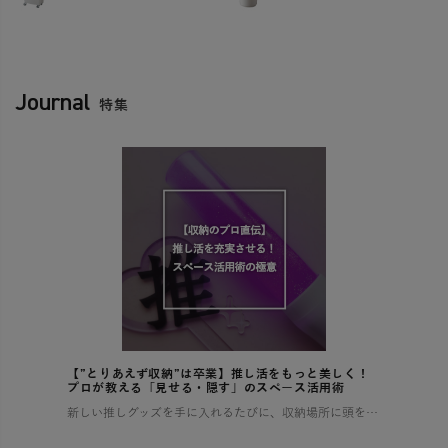
Journal
特集
【”とりあえず収納”は卒業】推し活をもっと美しく！
プロが教える「見せる・隠す」のスペース活用術
新しい推しグッズを手に入れるたびに、収納場所に頭を悩ませていませんか？ 増え続けるコレクションで部屋が散らかり、せっかくの推し活もなんだか落ち着かない…そんな経験、きっと多くの「推し」を持つ方がされているはずです。 この […]