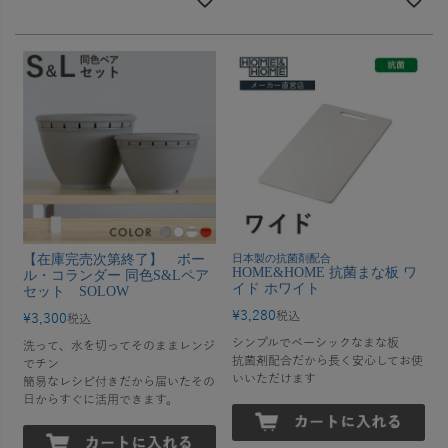
【在庫完売次第終了】 ボー
日本製の抗菌剤配合
HOME&HOME 抗菌まな板 ワ
ル・コランダー 同色S&Lペア
イド ホワイト
セット SOLOW
¥
3,280
税込
¥
3,300
税込
シンプルでベーシックなまな板
洗って、水を切ってそのままレンジ
抗菌剤配合だから長く安心してお使
でチン
いいただけます
簡易なレシピ付きだから届いたその
日からすぐに活用できます。