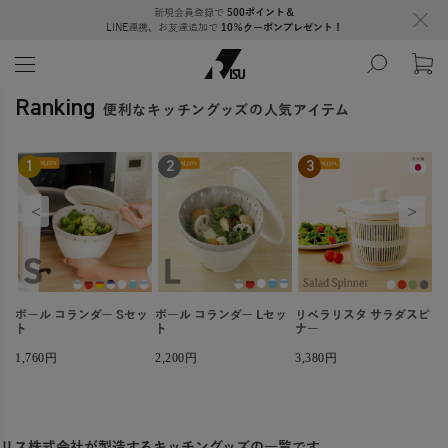
新規会員登録で
500ポイント＆
LINE連携、お友達追加で
10％クーポンプレゼント！
Ranking
便利なキッチングッズの人気アイテム
1
2
3
<
>
レ
ボール コランダー Sセッ
ボール コランダー Lセッ
リベラリスタ サラダスピ
リ
ト
ト
ナー
ナ
1,760円
2,200円
3,380円
3
リス株式会社が製造するキッチングッズの一覧です。