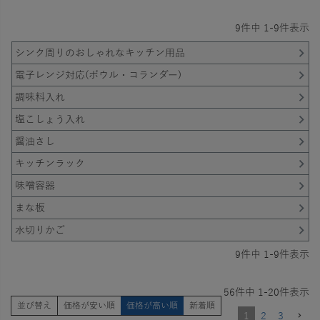
9
件中
1
-
9
件表示
シンク周りのおしゃれなキッチン用品
電子レンジ対応(ボウル・コランダー)
調味料入れ
塩こしょう入れ
醤油さし
キッチンラック
味噌容器
まな板
水切りかご
9
件中
1
-
9
件表示
56
件中
1
-
20
件表示
並び替え
価格が安い順
価格が高い順
新着順
1
2
3