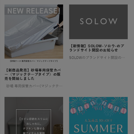
【新情報】SOLOW-ソロウ-のブ
ランドサイト開設のお知らせ
SOLOWのブランドサイト開設のお知らせ そろう、整う、満たされる 憧れるけれど、なかなか実現しない理想の暮らし。 そんな想いに寄り添い、 SOLOWが理想を叶えるお手伝いをします。 一つひとつ揃えるたびに住まいが整い、 […]
【新商品発売】砂場専用保管カバ
ー（マジックテープタイプ）の販
売を開始しました
砂場 専用保管カバー(マジックテープタイプ) ご好評いただいていた【ララサーブル】砂場専用保管カバーが、このたび新登場！ よりお求めやすい価格でご用意しました。 ✨ 新モデルは片面マジックテープ仕様 お好み […]