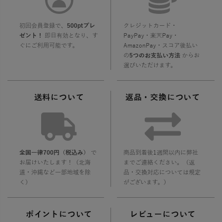
初回会員登録で、
500ptプレ
クレジットカード・
ゼント！
即日有効となり、す
PayPay・楽天Pay・
ぐにご利用可能です。
AmazonPay・スコア後払い
の
5つのお支払い方法
からお
選びいただけます。
送料について
返品・交換について
全国一律700円（税込み）
で
商品到着後1週間以内に弊社
お届けいたします！（北海
までご連絡ください。（返
道・沖縄など一部地域を除
品・交換対応については規定
く）
がございます。）
ポイントについて
レビューについて