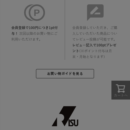
会員登録で100円につき1pt付
会員登録していただき、ご購
与！
次回以降のお買い物にご
入していただいた商品につい
利用いただけます。
てレビュー投稿が可能です。
レビュー記入で100ptプレゼ
ント
(※ポイント付与は月
末・月始となります)
お買い物ガイドを見る
カートへ