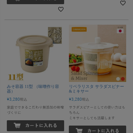
みそ容器 11型 （味噌作り容
リベラリスタ サラダスピナー
器）
&ミキサー
¥
3,280
¥
3,280
税込
税込
家庭でできるこだわり無添加の味噌
サラダスピナーとしての使い方はも
づくりに
ちろん
ミキサーとしても活躍します