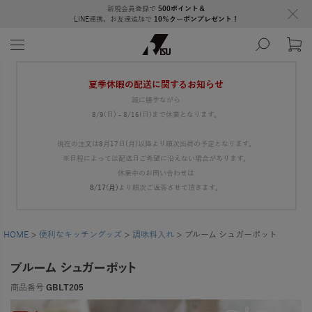
新規会員登録で
500ポイント＆
LINE連携、お友達追加で
10％クーポンプレゼント！
夏季休暇の配送に関するお知らせ
誠に勝手ながら
8/9(日) - 8/16(日)まで休業となります。
現在の注文は8月17日(月)以降より順次出荷の予定となります。
※日程によっては配送日ご希望に沿えない場合があります。
休業中のお問い合わせは
8/17(月)
より順次ご返答させて頂きます。
HOME
便利なキッチングッズ
調味料入れ
ブルーム シュガーポット
ブルーム シュガーポット
商品番号
GBLT205