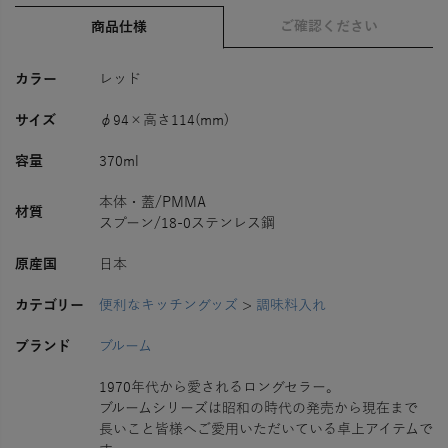
ご確認ください
商品仕様
カラー
レッド
サイズ
φ94×高さ114(mm)
容量
370ml
本体・蓋/PMMA
材質
スプーン/18-0ステンレス鋼
原産国
日本
カテゴリー
便利なキッチングッズ
>
調味料入れ
ブランド
ブルーム
1970年代から愛されるロングセラー。
ブルームシリーズは昭和の時代の発売から現在まで
長いこと皆様へご愛用いただいている卓上アイテムで