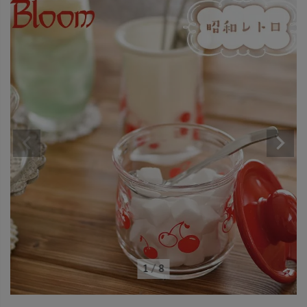
1
/
8