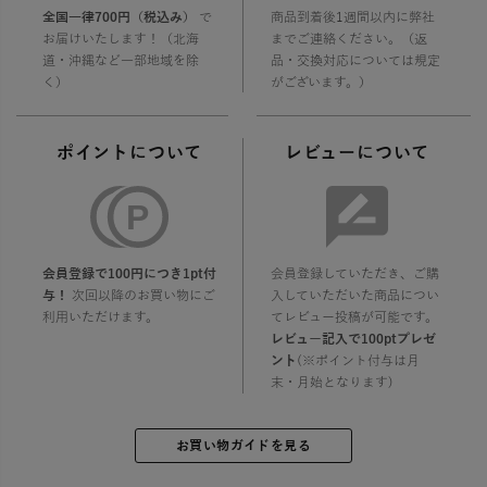
全国一律700円（税込み）
で
商品到着後1週間以内に弊社
お届けいたします！（北海
までご連絡ください。（返
道・沖縄など一部地域を除
品・交換対応については規定
く）
がございます。）
ポイントについて
レビューについて
会員登録で100円につき1pt付
会員登録していただき、ご購
与！
次回以降のお買い物にご
入していただいた商品につい
利用いただけます。
てレビュー投稿が可能です。
レビュー記入で100ptプレゼ
ント
(※ポイント付与は月
末・月始となります)
お買い物ガイドを見る