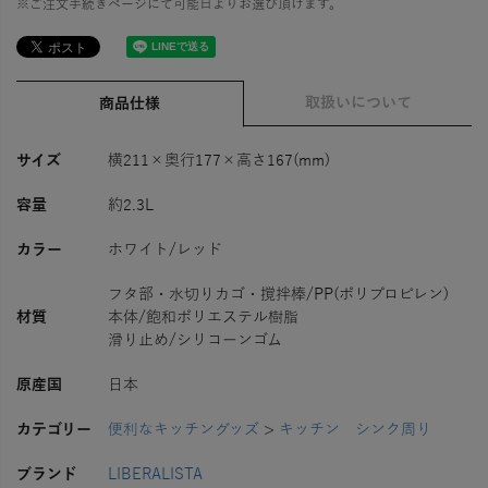
※ご注文手続きページにて可能日よりお選び頂けます。
取扱いについて
商品仕様
サイズ
横211×奥行177×高さ167(mm)
容量
約2.3L
カラー
ホワイト/レッド
フタ部・水切りカゴ・撹拌棒/PP(ポリプロピレン)
材質
本体/飽和ポリエステル樹脂
滑り止め/シリコーンゴム
原産国
日本
カテゴリー
便利なキッチングッズ
>
キッチン シンク周り
ブランド
LIBERALISTA