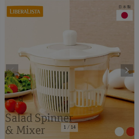
1
/
14