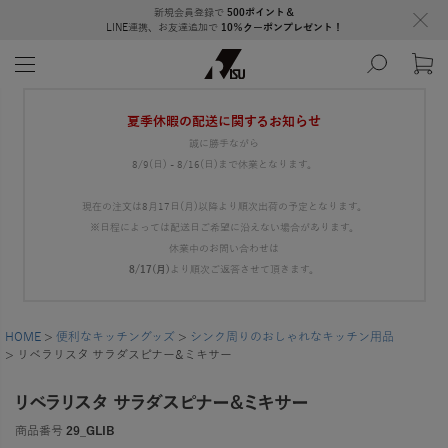
新規会員登録で
500ポイント＆
LINE連携、お友達追加で
10％クーポンプレゼント！
夏季休暇の配送に関するお知らせ
誠に勝手ながら
8/9(日) - 8/16(日)まで休業となります。
現在の注文は8月17日(月)以降より順次出荷の予定となります。
※日程によっては配送日ご希望に沿えない場合があります。
休業中のお問い合わせは
8/17(月)
より順次ご返答させて頂きます。
HOME
便利なキッチングッズ
シンク周りのおしゃれなキッチン用品
リベラリスタ サラダスピナー&ミキサー
リベラリスタ サラダスピナー&ミキサー
商品番号
29_GLIB