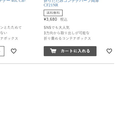
ー 40L CB-
折りたたみコンテナハーフ両扉
CF21NR
送料無料
¥
3,680
税込
ンとたためて
SNSでも大人気
ない
3方向から取り出しが可能な
ナボックス
折り畳めるコンテナボックス
る