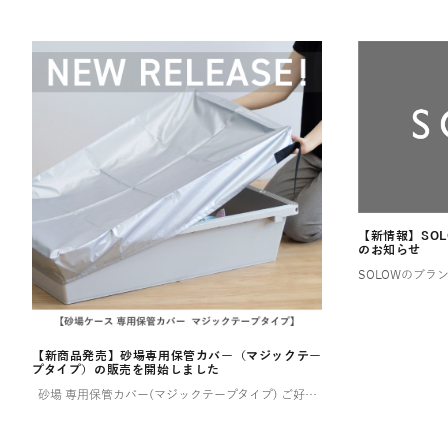
【新情報】SO
のお知らせ
【新商品発売】砂場専用保管カバー（マジックテー
プタイプ）の販売を開始しました
砂場 専用保管カバー(マジックテープタイプ) ご好評いただいていた【ララサーブル】砂場専用保管カバーが、このたび新登場！ よりお求めやすい価格でご用意しました。 ✨ 新モデルは片面マジックテープ仕様 お好み […]