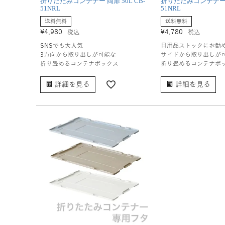
折りたたみコンテナー 両扉 50L CB-
折りたたみコンテナー 片
51NRL
51NRL
送料無料
送料無料
¥
4,980
¥
4,780
税込
税込
SNSでも大人気
日用品ストックにお勧
3方向から取り出しが可能な
サイドから取り出しが
折り畳めるコンテナボックス
折り畳めるコンテナボ
詳細を見る
詳細を見る