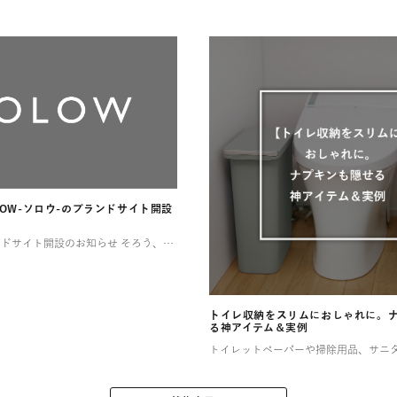
LOW-ソロウ-のブランドサイト開設
SOLOWのブランドサイト開設のお知らせ そろう、整う、満たされる 憧れるけれど、なかなか実現しない理想の暮らし。 そんな想いに寄り添い、 SOLOWが理想を叶えるお手伝いをします。 一つひとつ揃えるたびに住まいが整い、 […]
トイレ収納をスリムにおしゃれに。
る神アイテム＆実例