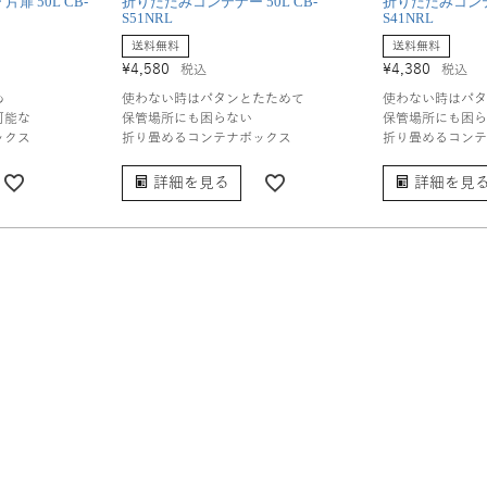
扉 50L CB-
折りたたみコンテナー 50L CB-
折りたたみコンテナ
S51NRL
S41NRL
送料無料
送料無料
¥
4,580
¥
4,380
税込
税込
め
使わない時はパタンとたためて
使わない時はパタ
可能な
保管場所にも困らない
保管場所にも困ら
ックス
折り畳めるコンテナボックス
折り畳めるコンテ
詳細を見る
詳細を見