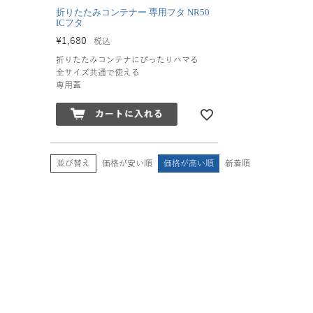
折りたたみコンテナー 専用フタ NR50
ICフタ
¥
1,680
税込
折りたたみコンテナにぴったりハマる
全サイズ共通で使える
専用蓋
並び替え
価格が安い順
価格が高い順
新着順