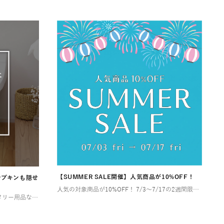
【SUMMER SALE開催】人気商品が10%OFF！
ナプキンも隠せ
人気の対象商品が10%OFF！ 7/3〜7/17の2週間限定！ お部屋やアウトドアで快適な夏を過ごすために特別セールを開催します！ お得なこの機会にぜひチェックしてみてくださいね🎶 ゴミ箱（ダストボックス） […]
トイレットペーパーや掃除用品、サニタリー用品など、とかく物が多くなりがちなトイレ空間は、「狭い」「生活感が出てしまう」といったお悩みを抱える方が少なくありません。 特に小さなお子様がいるご家庭では、おむつやその処理に関わ […]