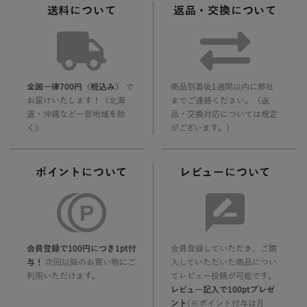
送料について
返品・交換について
全国一律700円（税込み）
で
商品到着後1週間以内に弊社
お届けいたします！（北海
までご連絡ください。（返
道・沖縄など一部地域を除
品・交換対応については規定
く）
がございます。）
ポイントについて
レビューについて
会員登録で100円につき1pt付
会員登録していただき、ご購
与！
次回以降のお買い物にご
入していただいた商品につい
利用いただけます。
てレビュー投稿が可能です。
レビュー記入で100ptプレゼ
ント
(※ポイント付与は月