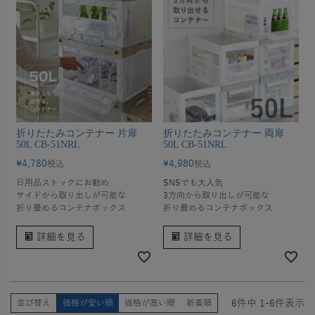
折りたたみコンテナー 片扉
折りたたみコンテナー 両扉
50L CB-51NRL
50L CB-51NRL
¥
4,780
¥
4,980
税込
税込
日用品ストックにお勧め
SNSでも大人気
サイドから取り出しが可能な
3方向から取り出しが可能な
折り畳めるコンテナボックス
折り畳めるコンテナボックス
詳細を見る
詳細を見る
6
件中
1
-
6
件表示
並び替え
価格が安い順
価格が高い順
新着順