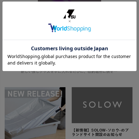
【”とりあえず収納”は卒業】推し活をもっと美しく！
プロが教える「見せる・隠す」のスペース活用術
新しい推しグッズを手に入れるたびに、収納場所に頭を悩ませていませんか？ 増え続けるコレクションで部屋が散らかり、せっかくの推し活もなんだか落ち着かない…そんな経験、きっと多くの「推し」を持つ方がされているはずです。 この […]
【新情報】SOLOW-ソロウ-のブ
ランドサイト開設のお知らせ