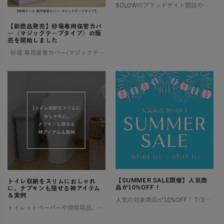
SOLOWのブランドサイト開設のお知らせ そろう、整う、満たされる 憧れるけれど、なかなか実現しない理想の暮らし。 そんな想いに寄り添い、 SOLOWが理想を叶えるお手伝いをします。 一つひとつ揃えるたびに住まいが整い、 […]
【新商品発売】砂場専用保管カバ
ー（マジックテープタイプ）の販
売を開始しました
砂場 専用保管カバー(マジックテープタイプ) ご好評いただいていた【ララサーブル】砂場専用保管カバーが、このたび新登場！ よりお求めやすい価格でご用意しました。 ✨ 新モデルは片面マジックテープ仕様 お好み […]
【SUMMER SALE開催】人気商
トイレ収納をスリムにおしゃれ
品が10%OFF！
に。ナプキンも隠せる神アイテム
＆実例
人気の対象商品が10%OFF！ 7/3〜7/17の2週間限定！ お部屋やアウトドアで快適な夏を過ごすために特別セールを開催します！ お得なこの機会にぜひチェックしてみてくださいね🎶 ゴミ箱（ダストボックス） […]
トイレットペーパーや掃除用品、サニタリー用品など、とかく物が多くなりがちなトイレ空間は、「狭い」「生活感が出てしまう」といったお悩みを抱える方が少なくありません。 特に小さなお子様がいるご家庭では、おむつやその処理に関わ […]