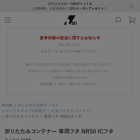
新規会員登録で
500ポイント＆
LINE連携、お友達追加で
10％クーポンプレゼント！
夏季休暇の配送に関するお知らせ
誠に勝手ながら
8/9(日) - 8/16(日)まで休業となります。
現在の注文は8月17日(月)以降より順次出荷の予定となります。
※日程によっては配送日ご希望に沿えない場合があります。
休業中のお問い合わせは
8/17(月)
より順次ご返答させて頂きます。
HOME
おしゃれな収納ボックス
ボックスタイプの収納ケース(折りたたみコンテナ)
折りたたみコンテナー 専用フタ NR50 ICフタ
折りたたみコンテナー 専用フタ NR50 ICフタ