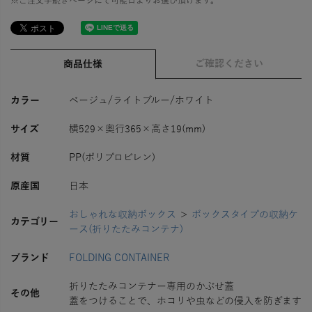
※ご注文手続きページにて可能日よりお選び頂けます。
ご確認ください
商品仕様
カラー
ベージュ/ライトブルー/ホワイト
サイズ
横529×奥行365×高さ19(mm)
材質
PP(ポリプロピレン)
原産国
日本
おしゃれな収納ボックス
＞
ボックスタイプの収納ケ
カテゴリー
ース(折りたたみコンテナ)
ブランド
FOLDING CONTAINER
折りたたみコンテナー専用のかぶせ蓋
その他
蓋をつけることで、ホコリや虫などの侵入を防ぎます