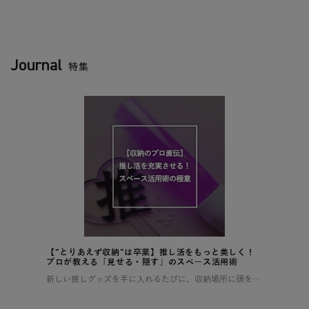
Journal
特集
【”とりあえず収納”は卒業】推し活をもっと美しく！
プロが教える「見せる・隠す」のスペース活用術
新しい推しグッズを手に入れるたびに、収納場所に頭を悩ませていませんか？ 増え続けるコレクションで部屋が散らかり、せっかくの推し活もなんだか落ち着かない…そんな経験、きっと多くの「推し」を持つ方がされているはずです。 この […]