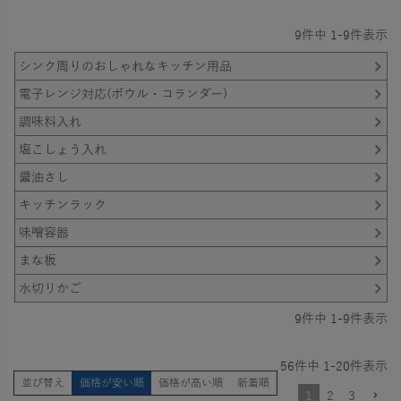
9
件中
1
-
9
件表示
シンク周りのおしゃれなキッチン用品
電子レンジ対応(ボウル・コランダー)
調味料入れ
塩こしょう入れ
醤油さし
キッチンラック
味噌容器
まな板
水切りかご
9
件中
1
-
9
件表示
56
件中
1
-
20
件表示
並び替え
価格が安い順
価格が高い順
新着順
1
2
3