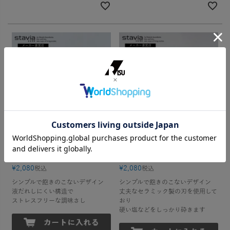
液だれしにくい醤油さし
挽きたての香りと風味が楽しめます
スタビアリュクス プッシュ調
スタビアリュクス ペッパー
味差しM
＆ソルトミルS
¥
2,080
¥
2,080
税込
税込
シンプルで飽きのこないデザイン
シンプルで飽きのこないデザイン
液だれしにくい構造で
丈夫なセラミック製の刃を使用して
ストレスフリーな調味さし
おり
硬い塩などをしっかり砕きます