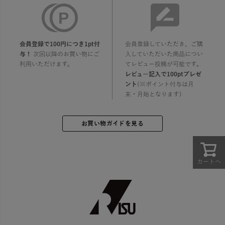
会員登録で100円につき1pt付
会員登録していただき、ご購
与！
次回以降のお買い物にご
入していただいた商品につい
利用いただけます。
てレビュー投稿が可能です。
レビュー記入で100ptプレゼ
ント
(※ポイント付与は月
末・月始となります)
お買い物ガイドを見る
カートへ