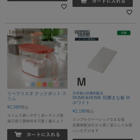
リベラリスタ クックポット ス
日本製の抗菌剤配合
HOME&HOME 抗菌まな板 M
リム
ホワイト
¥
2,080
税込
¥
2,180
税込
スリムで使いやすく良いサイズ感
シンプルでベーシックなまな板
毎日使う調味料を可愛く揃えよう
抗菌剤配合だから長く安心してお使
いいただけます