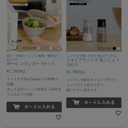
洗う・水切り・レンジ加熱・保存がこ
シンプルで使いやすい卓上アイテム
れ1つで
スタビアリュクス 塩こしょう
ボール コランダー Sセット
入れ S
¥
1,760
税込
¥
1,780
税込
インスタやYouTubeなどのSNSで
シンプルで飽きのこないデザイン
話題
コンパクトで持ちやすく
洗って混ぜてレンジ加熱から保存ま
使いやすい形状です
でこれ1つで完結