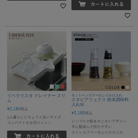
リベラリスタ ドレイナー スリ
モノトーンカラーのふりかけ入れ
スタビアリュクス 粉末調味料
ム
入れM
¥
2,180
税込
¥
2,180
税込
1人暮らしにちょうど良いサイズ
シンプルで飽きのこないデザイン
コンパクトな水切りトレー
手に馴染んで持ちやすい
ストレスフリーなふりかけ入れ