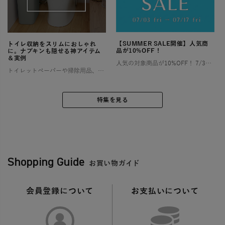
【SUMMER SALE開催】人気商
トイレ収納をスリムにおしゃれ
品が10%OFF！
に。ナプキンも隠せる神アイテム
＆実例
人気の対象商品が10%OFF！ 7/3〜7/17の2週間限定！ お部屋やアウトドアで快適な夏を過ごすために特別セールを開催します！ お得なこの機会にぜひチェックしてみてくださいね🎶 ゴミ箱（ダストボックス） […]
トイレットペーパーや掃除用品、サニタリー用品など、とかく物が多くなりがちなトイレ空間は、「狭い」「生活感が出てしまう」といったお悩みを抱える方が少なくありません。 特に小さなお子様がいるご家庭では、おむつやその処理に関わ […]
特集を見る
Shopping Guide
お買い物ガイド
会員登録について
お支払いについて