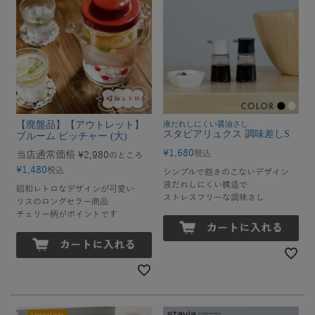
【廃盤品】【アウトレット】
液だれしにくい醤油さし
スタビアリュクス 調味差しS
ブルーム ピッチャー (大)
¥
1,680
税込
当店通常価格
¥
2,980
のところ
¥
1,480
税込
シンプルで飽きのこないデザイン
液だれしにくい構造で
昭和レトロなデザインが可愛い
ストレスフリーな調味さし
リスのロングセラー商品
チェリー柄がポイントです