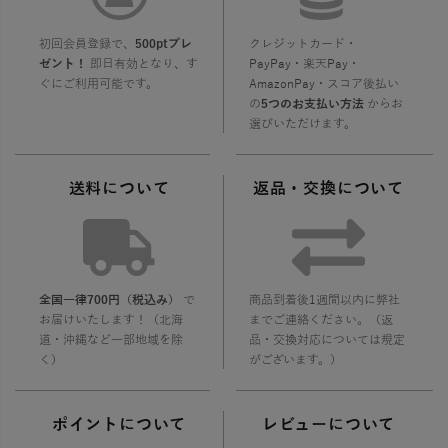
初回会員登録で、
500ptプレ
クレジットカード・
ゼント！
即日有効となり、す
PayPay・楽天Pay・
ぐにご利用可能です。
AmazonPay・スコア後払い
の
5つのお支払い方法
からお
選びいただけます。
送料について
返品・交換について
全国一律700円（税込み）
で
商品到着後1週間以内に弊社
お届けいたします！（北海
までご連絡ください。（返
道・沖縄など一部地域を除
品・交換対応については規定
く）
がございます。）
ポイントについて
レビューについて