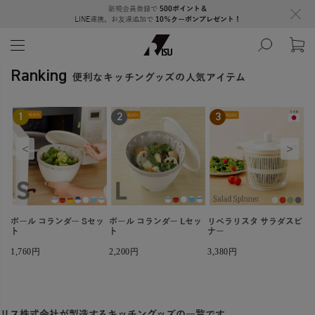
新規会員登録で
500ポイント＆
LINE連携、お友達追加で
10％クーポンプレゼント！
Ranking
便利なキッチングッズの人気アイテム
1
2
3
<
>
レ
ボール コランダー Sセッ
ボール コランダー Lセッ
リベラリスタ サラダスピ
リ
ト
ト
ナー
ナ
1,760円
2,200円
3,380円
3
リス株式会社が製造するキッチングッズの一覧です。