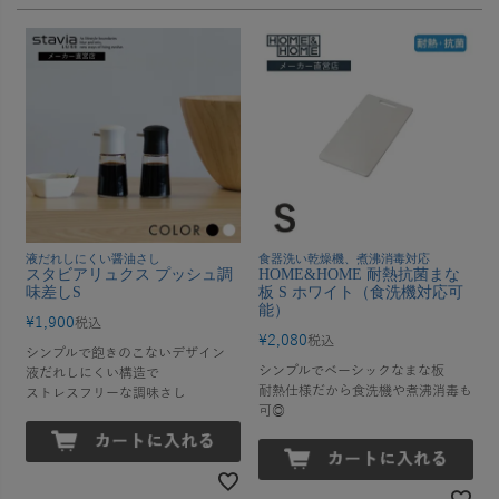
液だれしにくい醤油さし
食器洗い乾燥機、煮沸消毒対応
スタビアリュクス プッシュ調
HOME&HOME 耐熱抗菌まな
味差しS
板 S ホワイト（食洗機対応可
能）
¥
1,900
税込
¥
2,080
税込
シンプルで飽きのこないデザイン
シンプルでベーシックなまな板
液だれしにくい構造で
耐熱仕様だから食洗機や煮沸消毒も
ストレスフリーな調味さし
可◎