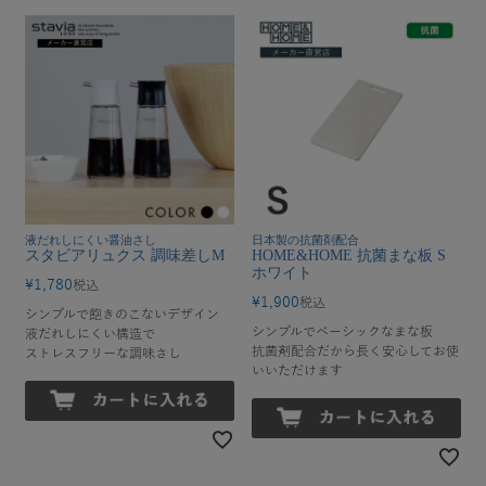
液だれしにくい醤油さし
日本製の抗菌剤配合
スタビアリュクス 調味差しM
HOME&HOME 抗菌まな板 S
ホワイト
¥
1,780
税込
¥
1,900
税込
シンプルで飽きのこないデザイン
シンプルでベーシックなまな板
液だれしにくい構造で
抗菌剤配合だから長く安心してお使
ストレスフリーな調味さし
いいただけます