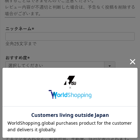
稿することはできませんのでご注意ください。
レビュー内容が不適切と判断した場合は、予告なく投稿を削除する
場合がございます。
ニックネーム
(
必
全角25文字まで
須
)
おすすめ度
(
必
1～5段階評価
須
)
レビュー本文
全角20～1000文字まで
(
必
須
)
プロフィール公開
チェックを入れると、都道府県、年齢層、性別が表示されます。