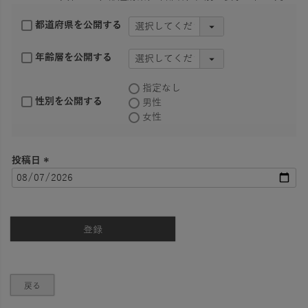
都道府県を公開する
年齢層を公開する
指定なし
性別を公開する
男性
女性
投稿日
(
必
須
)
登録
戻る