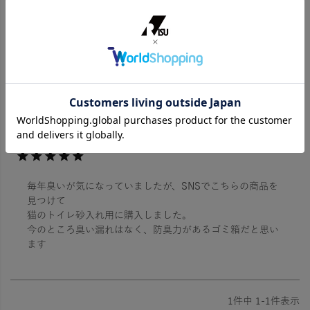
商品番号
5_GBED
¥
3,580
税込
5.00
1
1
件中
1
-
1
件表示
キティ
1
非公開
毎年臭いが気になっていましたが、SNSでこちらの商品を
見つけて

猫のトイレ砂入れ用に購入しました。

今のところ臭い漏れはなく、防臭力があるゴミ箱だと思い
ます
1
件中
1
-
1
件表示