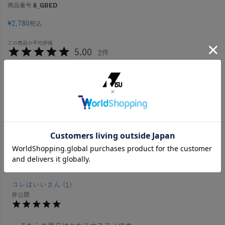
商品番号
8_GBED
¥
2,780
税込
5.00
2
2
件中
1
-
2
件表示
こむぎまま
2
非公開
持ち手付きで運べるので便利です。

中身が洗えるのは地味に結構嬉しいポイントです
コレはいい
1
非公開