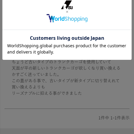
5.00
1
1
件中
1
-
1
件表示
ナイス！
1
非公開
ちょうど古いタイプのトランクカーゴを使用していて

天面が平の新しいトランクカーゴが欲しくなり買い換える
かすごく迷っていました。

この蓋がある事で、古いタイプが新タイプに切り替えれて
買い換えるよりも

リーズナブルに抑える事ができました
1
件中
1
-
1
件表示