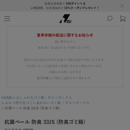
新規会員登録で
500ポイント＆
LINE連携、お友達追加で
10％クーポンプレゼント！
夏季休暇の配送に関するお知らせ
誠に勝手ながら
8/9(日) - 8/16(日)まで休業となります。
現在の注文は8月17日(月)以降より順次出荷の予定となります。
※日程によっては配送日ご希望に沿えない場合があります。
休業中のお問い合わせは
8/17(月)
より順次ご返答させて頂きます。
HOME
おしゃれなゴミ箱・ダストボックス
おむつ用や生ゴミに臭わないゴミ箱 ・ダストボックス
抗菌ペール 防臭 33JS (防臭ゴミ箱)
抗菌ペール 防臭 33JS (防臭ゴミ箱)