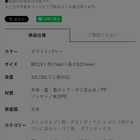
●配送日時指定は可能です。
※ご注文手続きページにて可能日よりお選び頂けます。
ご確認ください
商品仕様
カラー
ホワイト/グレー
サイズ
横319×奥行444×高さ522(mm)
容量
33L(35Lゴミ袋対応)
本体・蓋・蓋ロック・ポリ袋止め／PP
材質
パッキン／発泡PE
原産国
日本
おしゃれなゴミ箱・ダストボックス
＞
おむつ用や生
カテゴリー
ゴミに臭わないゴミ箱 ・ダストボックス