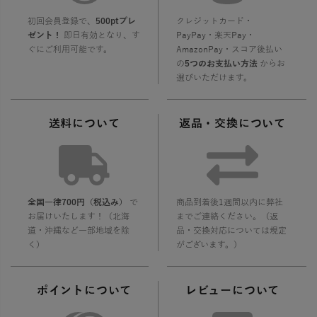
初回会員登録で、
500ptプレ
クレジットカード・
ゼント！
即日有効となり、す
PayPay・楽天Pay・
ぐにご利用可能です。
AmazonPay・スコア後払い
の
5つのお支払い方法
からお
選びいただけます。
送料について
返品・交換について
全国一律700円（税込み）
で
商品到着後1週間以内に弊社
お届けいたします！（北海
までご連絡ください。（返
道・沖縄など一部地域を除
品・交換対応については規定
く）
がございます。）
ポイントについて
レビューについて