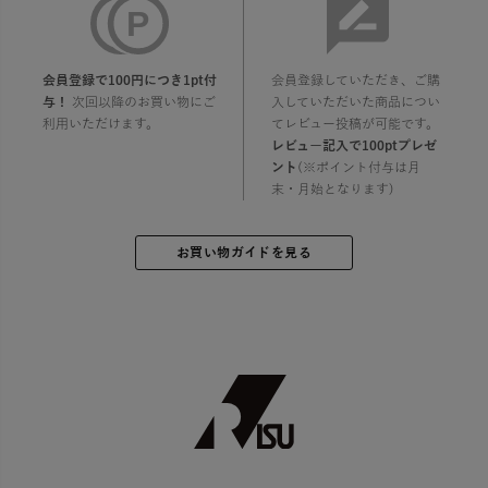
会員登録で100円につき1pt付
会員登録していただき、ご購
与！
次回以降のお買い物にご
入していただいた商品につい
利用いただけます。
てレビュー投稿が可能です。
レビュー記入で100ptプレゼ
ント
(※ポイント付与は月
末・月始となります)
お買い物ガイドを見る