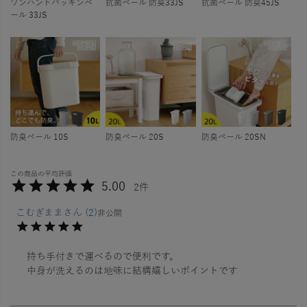
ワンハンドパッキンペ
抗菌ペール 防臭33JS
抗菌ペール 防臭45JS
ール 33JS
防臭ペール 10S
防臭ペール 20S
防臭ペール 20SN
5.00
2
こむぎまま
2
非公開
持ち手付きで運べるので便利です。

中身が洗えるのは地味に結構嬉しいポイントです