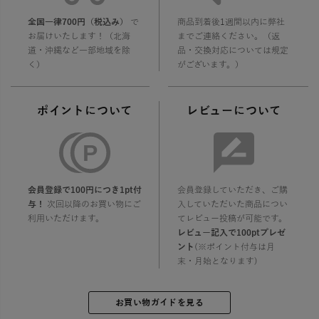
全国一律700円（税込み）
で
商品到着後1週間以内に弊社
お届けいたします！（北海
までご連絡ください。（返
道・沖縄など一部地域を除
品・交換対応については規定
く）
がございます。）
ポイントについて
レビューについて
会員登録で100円につき1pt付
会員登録していただき、ご購
与！
次回以降のお買い物にご
入していただいた商品につい
利用いただけます。
てレビュー投稿が可能です。
レビュー記入で100ptプレゼ
ント
(※ポイント付与は月
末・月始となります)
お買い物ガイドを見る