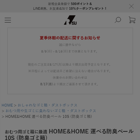
新規会員登録で
500ポイント＆
LINE連携、お友達追加で
10％クーポンプレゼント！
夏季休暇の配送に関するお知らせ
誠に勝手ながら
8/9(日) - 8/16(日)まで休業となります。
現在のご注文は8/17(月)以降より順次出荷予定となります。
※日程によっては配送日ご希望に沿えない場合があります。
休業中のお問い合わせは
8/17(月)
より順次ご返答させて頂きます。
HOME
おしゃれなゴミ箱・ダストボックス
おむつ用や生ゴミに臭わないゴミ箱 ・ダストボックス
HOME&HOME 運べる防臭ペール 10S (防臭ゴミ箱)
HOME&HOME 運べる防臭ペール
おむつ用ゴミ箱に最適
10S (防臭ゴミ箱)