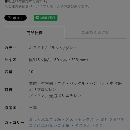
●配送日時指定は可能です。
※ご注文手続きページにて可能日よりお選び頂けます。
ご確認ください
商品仕様
カラー
ホワイト/ブラック/グレー
サイズ
横318×奥行180×高さ323(mm)
容量
10L
本体・中容器・フタ・バックル・ハンドル・中容器
材質
ポリプロピレン
パッキン／発泡ポリエチレン
原産国
日本
おしゃれなゴミ箱・ダストボックス
＞
おむつ用や生
カテゴリー
ゴミに臭わないゴミ箱 ・ダストボックス