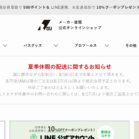
規会員登録で
500ポイント＆
LINE連携、お友達追加で
10％クーポンプレゼン
メーカー直販
公式オンラインショップ
バスグッズ
プロツールス
その他
夏季休暇の配送に関するお知らせ
誠に勝手ながら8/9(日) - 8/16(日)まで休業とさせて頂きます。
8/7(金)AM以降のご注文は8/17(月)以降より順次出荷予定となります。
何卒ご了承のほどよろしくお願いいたします。
りますが休業中のお問い合わせに関しては、8/17(月)より順次ご返答させて