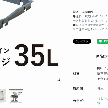
配送・送料案内
●送料・お支払いについて
→送料とお支払いについて
●配送日時指定は可能です
※ご注文手続きページにて
商品仕
PP(ポ
材質
※不要
で作ら
原産国
日本
おしゃ
カテゴリー
箱