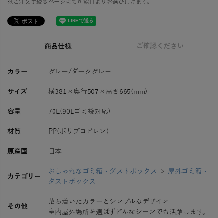
※ご注文手続きページにて可能日よりお選び頂けます。
ご確認ください
商品仕様
カラー
グレー/ダークグレー
サイズ
横381×奥行507×高さ665(mm)
容量
70L(90Lゴミ袋対応)
材質
PP(ポリプロピレン)
原産国
日本
おしゃれなゴミ箱・ダストボックス
＞
屋外ゴミ箱・
カテゴリー
ダストボックス
落ち着いたカラーとシンプルなデザイン
その他
室内屋外場所を選ばずどんなシーンでも活躍します。