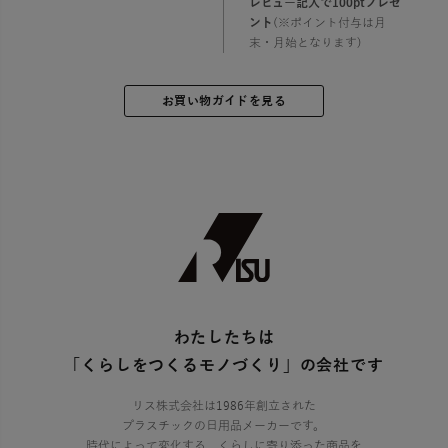
レビュー記入で100ptプレゼ
ント
(※ポイント付与は月
末・月始となります)
お買い物ガイドを見る
わたしたちは
「くらしをつくるモノづくり」の会社です
リス株式会社は1986年創立された
プラスチックの日用品メーカーです。
時代によって変化する、くらしに寄り添った商品を