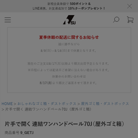
新規会員登録で
500ポイント＆
LINE連携、お友達追加で
10％クーポンプレゼント！
夏季休暇の配送に関するお知らせ
誠に勝手ながら
8/9(日) - 8/16(日)まで休業となります。
現在のご注文は8/17(月)以降より順次出荷予定となります。
※日程によっては配送日ご希望に沿えない場合があります。
休業中のお問い合わせは
8/17(月)
より順次ご返答させて頂きます。
HOME
おしゃれなゴミ箱・ダストボックス
屋外ゴミ箱・ダストボックス
片手で開く 連結ワンハンドペール70J（屋外ゴミ箱）
片手で開く 連結ワンハンドペール70J（屋外ゴミ箱）
商品番号
9_GETJ