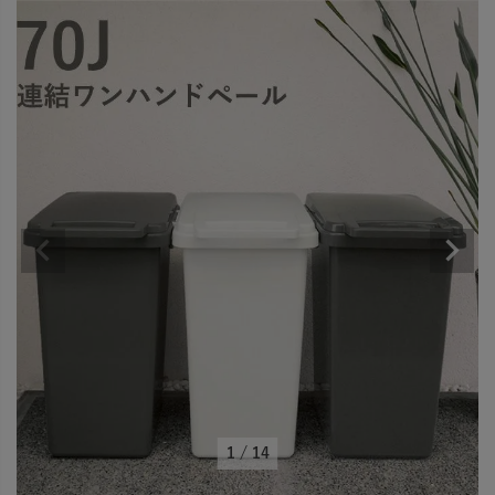
1
/
14