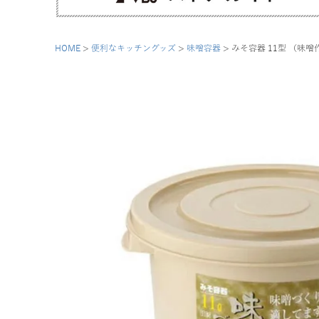
HOME
便利なキッチングッズ
味噌容器
みそ容器 11型 （味