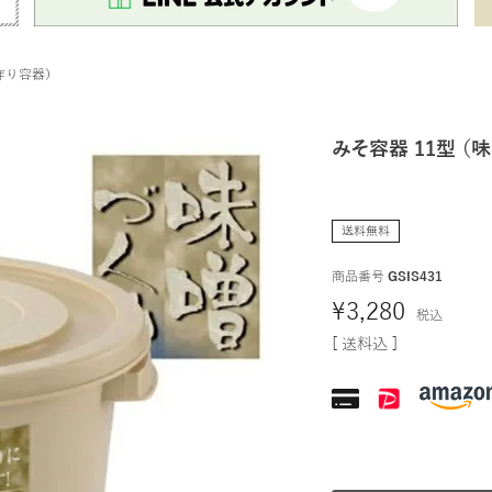
噌作り容器）
みそ容器 11型 （
送料無料
商品番号
GSIS431
¥
3,280
税込
送料込