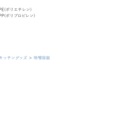
PE(ポリエチレン)
PP(ポリプロピレン)
キッチングッズ
＞
味噌容器