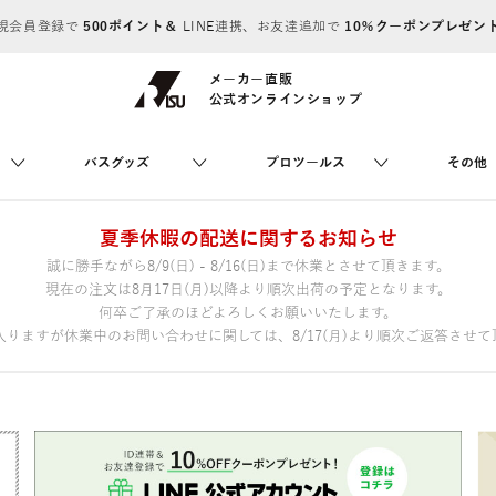
規会員登録で
500ポイント＆
LINE連携、お友達追加で
10％クーポンプレゼン
メーカー直販
公式オンラインショップ
バスグッズ
プロツールス
その他
夏季休暇の配送に関するお知らせ
誠に勝手ながら8/9(日) - 8/16(日)まで休業とさせて頂きます。
現在の注文は8月17日(月)以降より順次出荷の予定となります。
何卒ご了承のほどよろしくお願いいたします。
りますが休業中のお問い合わせに関しては、8/17(月)より順次ご返答させて