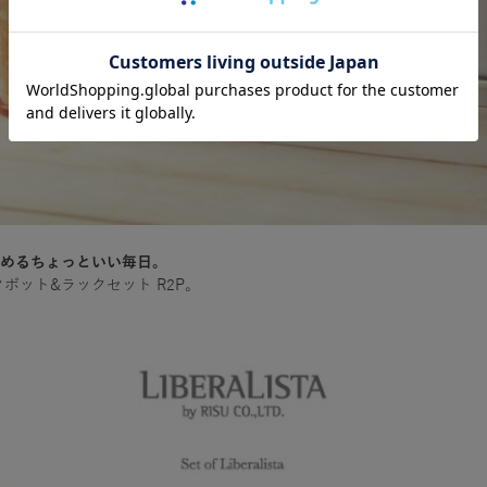
めるちょっといい毎日。
ポット&ラックセット R2P。