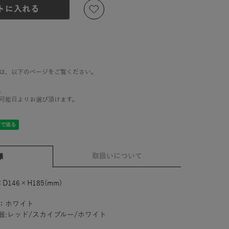
は、以下のページをご覧ください。
。
可能日よりお選び頂けます。
取扱いについて
様
×D146×H185(mm)
：ホワイト
器:レッド/スカイブルー/ホワイト