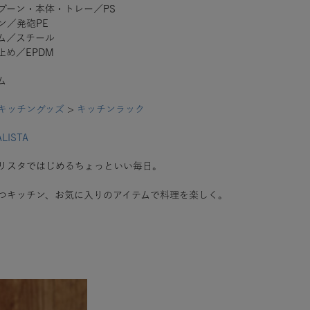
プーン・本体・トレー／PS
ン／発砲PE
ム／スチール
止め／EPDM
ム
キッチングッズ
>
キッチンラック
ALISTA
リスタではじめるちょっといい毎日。
つキッチン、お気に入りのアイテムで料理を楽しく。