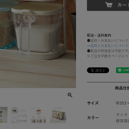
配送・送料案内
●送料・お支払いについて
→送料とお支払いについて
●配送日時指定は可能です
※ご注文手続きページにて
商品仕
サイズ
W353
ラック
カラー
保存容