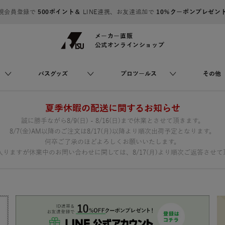
規会員登録で
500ポイント＆
LINE連携、お友達追加で
10％クーポンプレゼン
メーカー直販
公式オンラインショップ
バスグッズ
プロツールス
その他
夏季休暇の配送に関するお知らせ
誠に勝手ながら8/9(日) - 8/16(日)まで休業とさせて頂きます。
8/7(金)AM以降のご注文は8/17(月)以降より順次出荷予定となります。
何卒ご了承のほどよろしくお願いいたします。
りますが休業中のお問い合わせに関しては、8/17(月)より順次ご返答させて