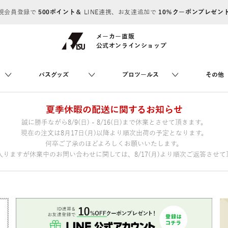
規会員登録で
500ポイント＆
LINE連携、お友達追加で
10％クーポンプレゼン
メーカー直販
公式オンラインショップ
バスグッズ
プロツールス
その他
夏季休暇の配送に関するお知らせ
誠に勝手ながら8/9(日) - 8/16(日)まで休業とさせて頂きます。
現在の注文は8月17日(月)以降より順次出荷の予定となります。
何卒ご了承のほどよろしくお願いいたします。
りますが休業中のお問い合わせに関しては、8/17(月)より順次ご返答させて