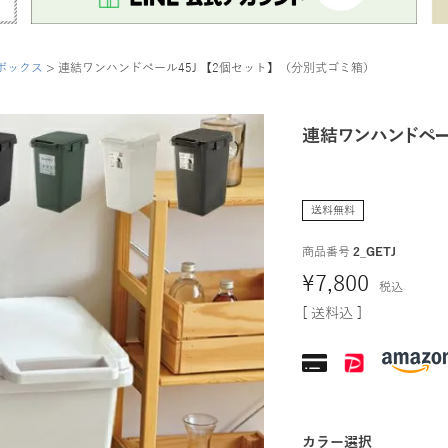
ボックス
連結ワンハンドペール45J 【2個セット】（分別式ゴミ箱）
連結ワンハンドペール
送料無料
商品番号
2_GETJ
¥
7,800
税込
送料込
カラー選択