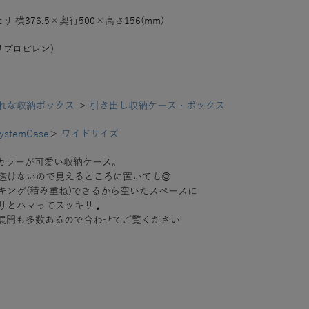
り 横376.5×奥行500×高さ156(mm)
リプロピレン)
れな収納ボックス
＞
引き出し収納ケース・ボックス
SystemCase
＞
ワイドサイズ
カラーが可愛い収納ケース。
透けないので見えるところに置いても◎
キング(積み重ね)できるから空いたスペースに
りとハマってスッキリ♩
展開も多数あるので合わせてご覧ください