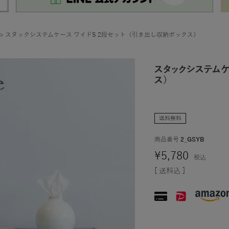
スタックシステムケース ワイドS 2段セット（引き出し収納ボックス）
スタックシステムケ
ス）
送料無料
商品番号
2_GSYB
¥
5,780
税込
送料込