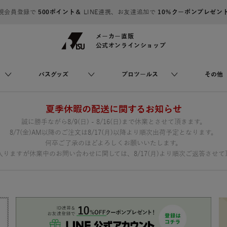
規会員登録で
500ポイント＆
LINE連携、お友達追加で
10％クーポンプレゼン
メーカー直販
公式オンラインショップ
バスグッズ
プロツールス
その他
夏季休暇の配送に関するお知らせ
誠に勝手ながら8/9(日) - 8/16(日)まで休業とさせて頂きます。
8/7(金)AM以降のご注文は8/17(月)以降より順次出荷予定となります。
何卒ご了承のほどよろしくお願いいたします。
りますが休業中のお問い合わせに関しては、8/17(月)より順次ご返答させて