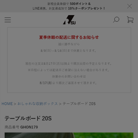
新規会員登録で
500ポイント＆
LINE連携、お友達追加で
10％クーポンプレゼント！
夏季休暇の配送に関するお知らせ
誠に勝手ながら
8/9(日) - 8/16(日)まで休業となります。
現在の注文は8月17日(月)以降より順次出荷の予定となります。
※日程によっては配送日ご希望に沿えない場合があります。
休業中のお問い合わせは
8/17(月)
より順次ご返答させて頂きます。
HOME
おしゃれな収納ボックス
テーブルボード 20S
テーブルボード 20S
商品番号
GHON179