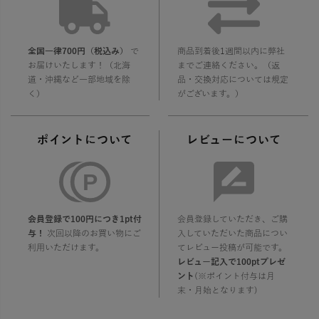
全国一律700円（税込み）
で
商品到着後1週間以内に弊社
お届けいたします！（北海
までご連絡ください。（返
道・沖縄など一部地域を除
品・交換対応については規定
く）
がございます。）
ポイントについて
レビューについて
会員登録で100円につき1pt付
会員登録していただき、ご購
与！
次回以降のお買い物にご
入していただいた商品につい
利用いただけます。
てレビュー投稿が可能です。
レビュー記入で100ptプレゼ
ント
(※ポイント付与は月
末・月始となります)