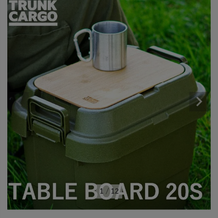
1
/
12