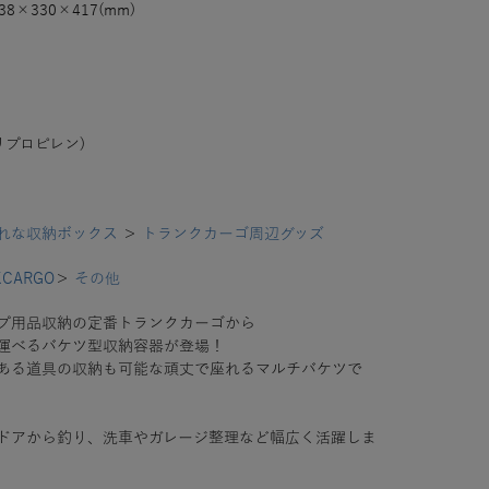
38×330×417(mm)
リプロピレン)
れな収納ボックス
＞
トランクカーゴ周辺グッズ
KCARGO
＞
その他
プ用品収納の定番トランクカーゴから
運べるバケツ型収納容器が登場！
ある道具の収納も可能な頑丈で座れるマルチバケツで
ドアから釣り、洗車やガレージ整理など幅広く活躍しま