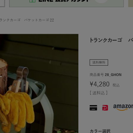
ランクカーゴ バケットカーゴ 22
トランクカーゴ バ
送料無料
商品番号
28_GHON
¥
4,280
税込
送料込
カラー選択