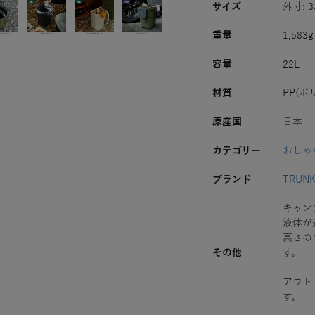
サイズ
外寸: 3
重量
1,583g
容量
22L
材質
PP(ポ
原産国
日本
カテゴリー
おしゃ
ブランド
TRUN
キャン
液体が
高さの
その他
す。
アウト
す。