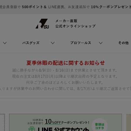
規会員登録で
500ポイント＆
LINE連携、お友達追加で
10％クーポンプレゼン
メーカー直販
公式オンラインショップ
バスグッズ
プロツールス
その他
夏季休暇の配送に関するお知らせ
誠に勝手ながら8/9(日) - 8/16(日)まで休業とさせて頂きます。
現在の注文は8月17日(月)以降より順次出荷の予定となります。
何卒ご了承のほどよろしくお願いいたします。
りますが休業中のお問い合わせに関しては、8/17(月)より順次ご返答させて