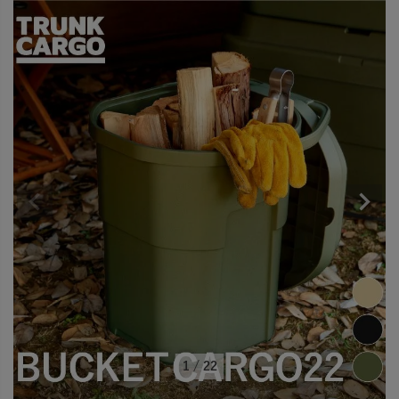
1
/
22