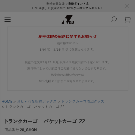
新規会員登録で
500ポイント＆
LINE連携、お友達追加で
10％クーポンプレゼント！
夏季休暇の配送に関するお知らせ
誠に勝手ながら
8/9(日) - 8/16(日)まで休業となります。
現在の注文は8月17日(月)以降より順次出荷の予定となります。
※日程によっては配送日ご希望に沿えない場合があります。
休業中のお問い合わせは
8/17(月)
より順次ご返答させて頂きます。
HOME
おしゃれな収納ボックス
トランクカーゴ周辺グッズ
トランクカーゴ バケットカーゴ 22
トランクカーゴ バケットカーゴ 22
商品番号
28_GHON