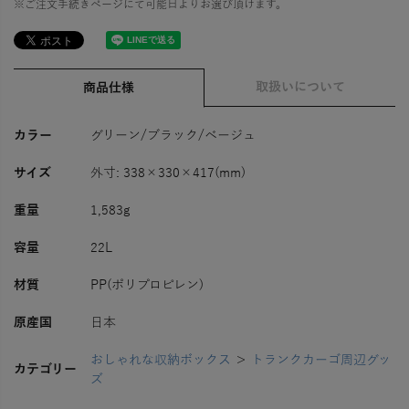
※ご注文手続きページにて可能日よりお選び頂けます。
取扱いについて
商品仕様
カラー
グリーン/ブラック/ベージュ
サイズ
外寸: 338×330×417(mm)
重量
1,583g
容量
22L
材質
PP(ポリプロピレン)
原産国
日本
おしゃれな収納ボックス
＞
トランクカーゴ周辺グッ
カテゴリー
ズ