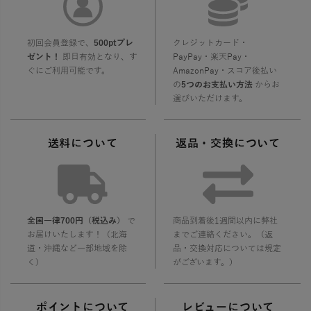
初回会員登録で、
500ptプレ
クレジットカード・
ゼント！
即日有効となり、す
PayPay・楽天Pay・
ぐにご利用可能です。
AmazonPay・スコア後払い
の
5つのお支払い方法
からお
選びいただけます。
送料について
返品・交換について
全国一律700円（税込み）
で
商品到着後1週間以内に弊社
お届けいたします！（北海
までご連絡ください。（返
道・沖縄など一部地域を除
品・交換対応については規定
く）
がございます。）
ポイントについて
レビューについて