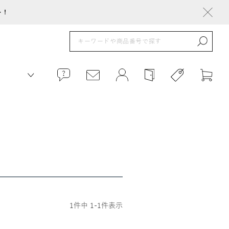
ト！
1
件中
1
-
1
件表示