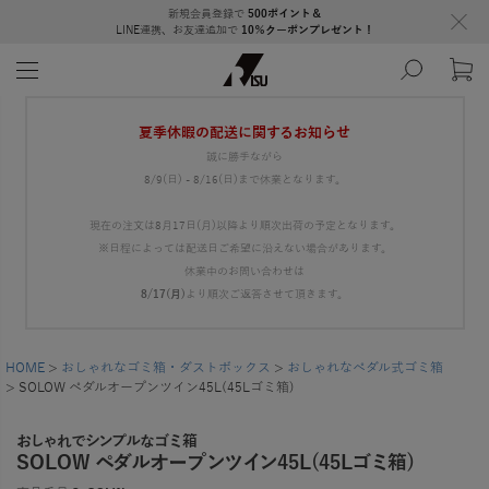
新規会員登録で
500ポイント＆
LINE連携、お友達追加で
10％クーポンプレゼント！
夏季休暇の配送に関するお知らせ
誠に勝手ながら
8/9(日) - 8/16(日)まで休業となります。
現在の注文は8月17日(月)以降より順次出荷の予定となります。
※日程によっては配送日ご希望に沿えない場合があります。
休業中のお問い合わせは
8/17(月)
より順次ご返答させて頂きます。
HOME
おしゃれなゴミ箱・ダストボックス
おしゃれなペダル式ゴミ箱
SOLOW ペダルオープンツイン45L(45Lゴミ箱)
おしゃれでシンプルなゴミ箱
SOLOW ペダルオープンツイン45L(45Lゴミ箱)