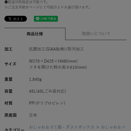
●配送日時指定は可能です。
※ご注文手続きページにて可能日よりお選び頂けます。
取扱いについて
商品仕様
加工
抗菌加工(SIAA取得)/防汚加工
W270×D425×H480(mm)
サイズ
フタを開けた時の高さ610(mm)
重量
1,840g
容量
45L(45Lごみ袋対応)
材質
PP(ポリプロピレン)
原産国
日本
おしゃれなゴミ箱・ダストボックス
＞
おしゃれなペ
カテゴリー