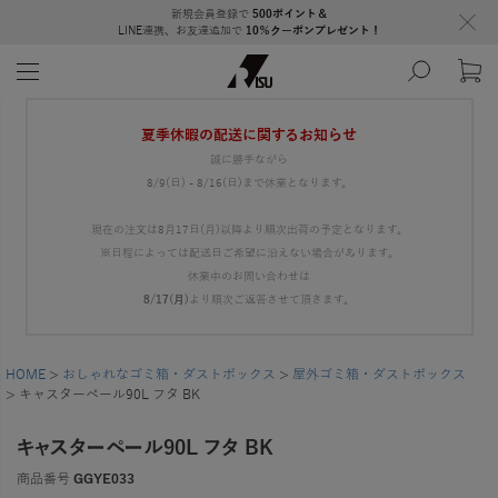
新規会員登録で
500ポイント＆
LINE連携、お友達追加で
10％クーポンプレゼント！
夏季休暇の配送に関するお知らせ
誠に勝手ながら
8/9(日) - 8/16(日)まで休業となります。
現在の注文は8月17日(月)以降より順次出荷の予定となります。
※日程によっては配送日ご希望に沿えない場合があります。
休業中のお問い合わせは
8/17(月)
より順次ご返答させて頂きます。
HOME
おしゃれなゴミ箱・ダストボックス
屋外ゴミ箱・ダストボックス
キャスターペール90L フタ BK
キャスターペール90L フタ BK
商品番号
GGYE033