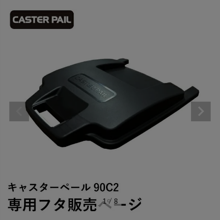
1
/
8