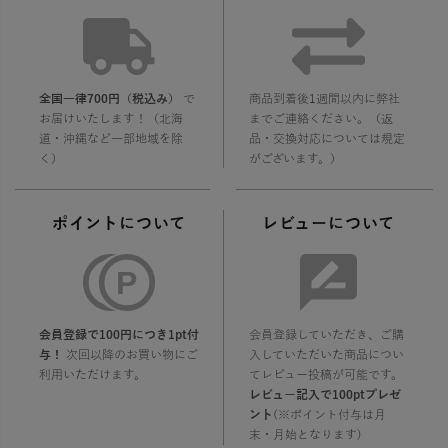
全国一律700円（税込み）
で
商品到着後1週間以内に弊社
お届けいたします！（北海
までご連絡ください。（返
道・沖縄など一部地域を除
品・交換対応については規定
く）
がございます。）
ポイントについて
レビューについて
会員登録で100円につき1pt付
会員登録していただき、ご購
与！
次回以降のお買い物にご
入していただいた商品につい
利用いただけます。
てレビュー投稿が可能です。
レビュー記入で100ptプレゼ
ント
(※ポイント付与は月
末・月始となります)