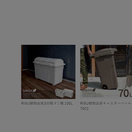
RISU植物由来3分類ゴミ箱 100L
RISU植物由来キャスターペール
70C2