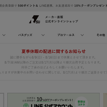
規会員登録で
500ポイント＆
LINE連携、お友達追加で
10％クーポンプレゼン
メーカー直販
公式オンラインショップ
バスグッズ
プロツールス
その他
夏季休暇の配送に関するお知らせ
誠に勝手ながら8/9(日) - 8/16(日)まで休業とさせて頂きます。
8/7(金)AM以降のご注文は8/17(月)以降より順次出荷予定となります。
何卒ご了承のほどよろしくお願いいたします。
りますが休業中のお問い合わせに関しては、8/17(月)より順次ご返答させて