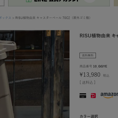
ボックス
RISU植物由来 キャスターペール 70C2（屋外ゴミ箱）
RISU植物由来 キ
送料無料
商品番号
10_GGYE
¥
13,980
税込
送料込
カラー選択