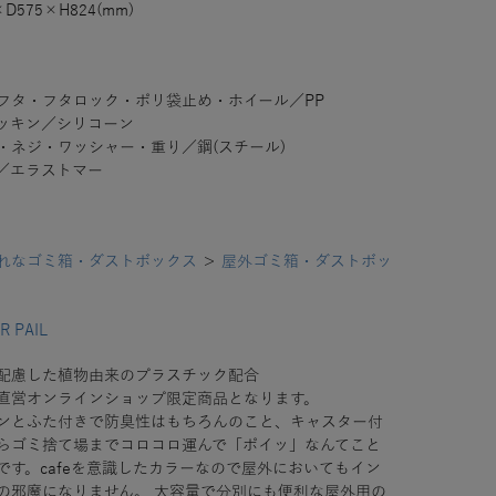
×D575×H824(mm)
フタ・フタロック・ポリ袋止め・ホイール／PP
ッキン／シリコーン
・ネジ・ワッシャー・重り／鋼(スチール)
／エラストマー
れなゴミ箱・ダストボックス
＞
屋外ゴミ箱・ダストボッ
R PAIL
配慮した植物由来のプラスチック配合
直営オンラインショップ限定商品となります。
ンとふた付きで防臭性はもちろんのこと、キャスター付
らゴミ捨て場までコロコロ運んで「ポイッ」なんてこと
です。cafeを意識したカラーなので屋外においてもイン
の邪魔になりません。
大容量で分別にも便利な屋外用の