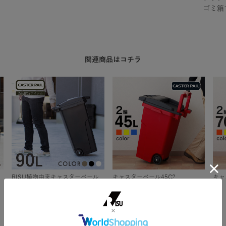
ゴミ箱
関連商品はコチラ
RISU植物由来キャスターペール
キャスターペール45C2
キャ
90C2