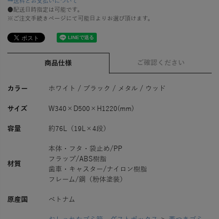
→送料とお支払いについて
●配送日時指定は可能です。
※ご注文手続きページにて可能日よりお選び頂けます。
ご確認ください
商品仕様
カラー
ホワイト / ブラック / メタル / ウッド
サイズ
W340×D500×H1220(mm)
容量
約76L（19L×4段）
本体・フタ・袋止め/PP
フラップ/ABS樹脂
材質
歯車・キャスター/ナイロン樹脂
フレーム/鋼（粉体塗装）
原産国
ベトナム