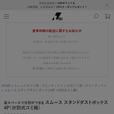
新規会員登録で
500ポイント＆
LINE連携、お友達追加で
10％クーポンプレゼント！
夏季休暇の配送に関するお知らせ
誠に勝手ながら
8/9(日) - 8/16(日)まで休業となります。
現在のご注文は8/17(月)以降より順次出荷予定となります。
※日程によっては配送日ご希望に沿えない場合があります。
休業中のお問い合わせは
8/17(月)
より順次ご返答させて頂きます。
HOME
おしゃれなゴミ箱・ダストボックス
分別ゴミ箱・ダストボックス
スムース スタンドダストボックス4P（分別式ゴミ箱）
スムース スタンドダストボックス
省スペースで分別ができる
4P（分別式ゴミ箱）