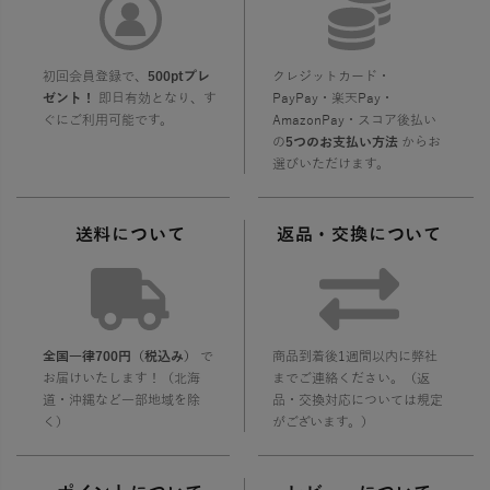
初回会員登録で、
500ptプレ
クレジットカード・
ゼント！
即日有効となり、す
PayPay・楽天Pay・
ぐにご利用可能です。
AmazonPay・スコア後払い
の
5つのお支払い方法
からお
選びいただけます。
送料について
返品・交換について
全国一律700円（税込み）
で
商品到着後1週間以内に弊社
お届けいたします！（北海
までご連絡ください。（返
道・沖縄など一部地域を除
品・交換対応については規定
く）
がございます。）