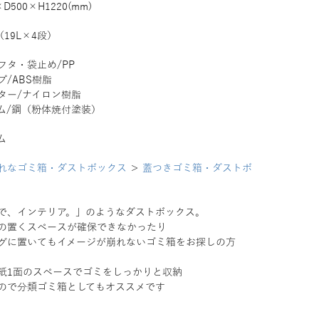
×D500×H1220(mm)
（19L×4段）
フタ・袋止め/PP
プ/ABS樹脂
ター/ナイロン樹脂
ム/鋼（粉体焼付塗装）
ム
れなゴミ箱・ダストボックス
＞
蓋つきゴミ箱・ダストボ
で、インテリア。」のようなダストボックス。
の置くスペースが確保できなかったり
グに置いてもイメージが崩れないゴミ箱をお探しの方
紙1面のスペースでゴミをしっかりと収納
ので分類ゴミ箱としてもオススメです