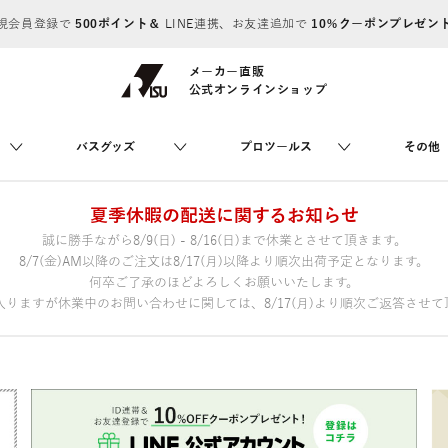
規会員登録で
500ポイント＆
LINE連携、お友達追加で
10％クーポンプレゼン
メーカー直販
公式オンラインショップ
バスグッズ
プロツールス
その他
夏季休暇の配送に関するお知らせ
誠に勝手ながら8/9(日) - 8/16(日)まで休業とさせて頂きます。
8/7(金)AM以降のご注文は8/17(月)以降より順次出荷予定となります。
何卒ご了承のほどよろしくお願いいたします。
りますが休業中のお問い合わせに関しては、8/17(月)より順次ご返答させて