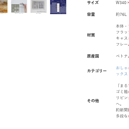
サイズ
W340
容量
約76L
本体・
フラッ
材質
キャス
フレー
原産国
ベトナ
おしゃ
カテゴリー
ックス
「まる
ゴミ箱
リビン
その他
へ。
約新聞
多段な