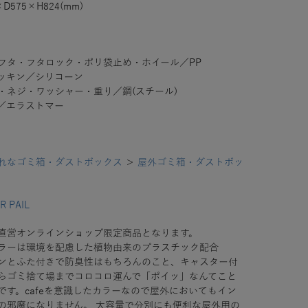
×D575×H824(mm)
フタ・フタロック・ポリ袋止め・ホイール／PP
ッキン／シリコーン
・ネジ・ワッシャー・重り／鋼(スチール)
／エラストマー
れなゴミ箱・ダストボックス
＞
屋外ゴミ箱・ダストボッ
R PAIL
直営オンラインショップ限定商品となります。
ラーは環境を配慮した植物由来のプラスチック配合
ンとふた付きで防臭性はもちろんのこと、キャスター付
らゴミ捨て場までコロコロ運んで「ポイッ」なんてこと
です。cafeを意識したカラーなので屋外においてもイン
の邪魔になりません。
大容量で分別にも便利な屋外用の