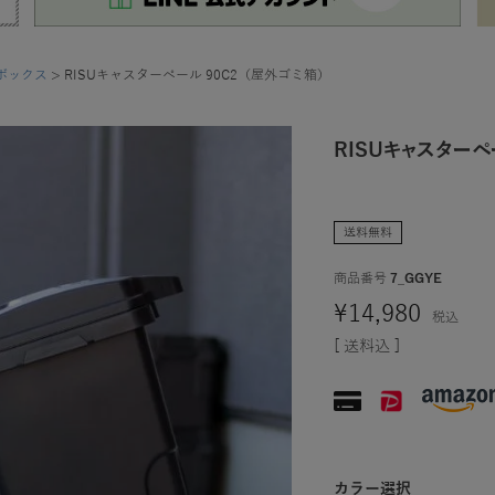
ボックス
RISUキャスターペール 90C2（屋外ゴミ箱）
RISUキャスターペ
送料無料
商品番号
7_GGYE
¥
14,980
税込
送料込
カラー選択