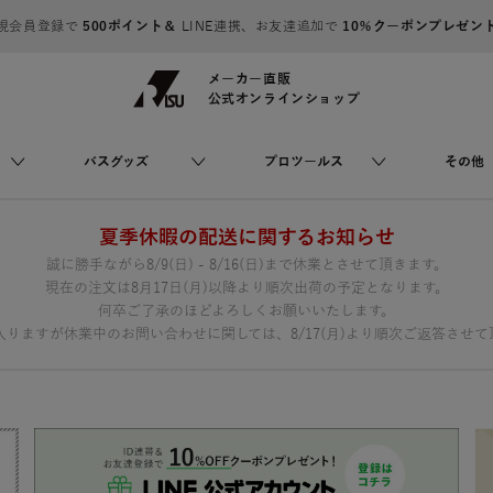
規会員登録で
500ポイント＆
LINE連携、お友達追加で
10％クーポンプレゼン
メーカー直販
公式オンラインショップ
バスグッズ
プロツールス
その他
夏季休暇の配送に関するお知らせ
誠に勝手ながら8/9(日) - 8/16(日)まで休業とさせて頂きます。
現在の注文は8月17日(月)以降より順次出荷の予定となります。
何卒ご了承のほどよろしくお願いいたします。
りますが休業中のお問い合わせに関しては、8/17(月)より順次ご返答させて