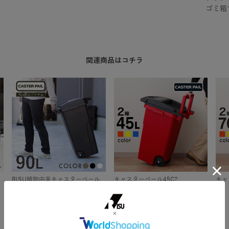
ゴミ箱
関連商品はコチラ
RISU植物由来キャスターペール
キャスターペール45C2
キャ
90C2