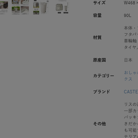
サイズ
W468
容量
90L
本体・
フタパ
材質
車輪軸
タイヤ
原産国
日本
おしゃ
カテゴリー
クス
ブランド
CASTE
リスの
一部カ
パッキ
その他
きだか
も可能
テリア