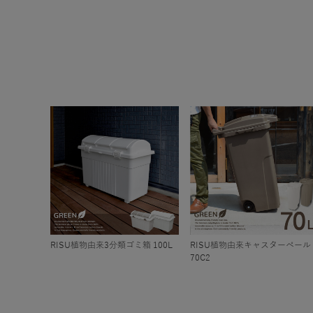
RISU植物由来3分類ゴミ箱 100L
RISU植物由来キャスターペール
70C2