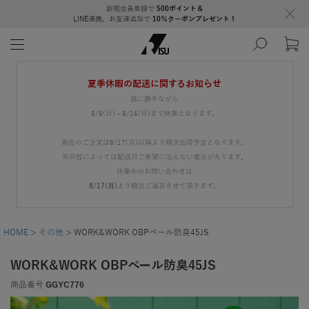
新規会員登録で
500ポイント＆
LINE連携、お友達追加で
10％クーポンプレゼント！
夏季休暇の配送に関するお知らせ
誠に勝手ながら
8/9(日) - 8/16(日)まで休業となります。
現在のご注文は8/17(月)以降より順次出荷予定となります。
※日程によっては配送日ご希望に沿えない場合があります。
休業中のお問い合わせは
8/17(月)
より順次ご返答させて頂きます。
HOME
その他
WORK&WORK OBPペール防臭45JS
WORK&WORK OBPペール防臭45JS
商品番号
GGYC776