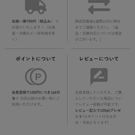
全国一律700円（税込み）
で
商品到着後1週間以内に弊社
お届けいたします！（北海
までご連絡ください。（返
道・沖縄など一部地域を除
品・交換対応については規定
く）
がございます。）
ポイントについて
レビューについて
会員登録で100円につき1pt付
会員登録していただき、ご購
与！
次回以降のお買い物にご
入していただいた商品につい
利用いただけます。
てレビュー投稿が可能です。
レビュー記入で100ptプレゼ
ント
(※ポイント付与は月
末・月始となります)