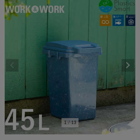
1
/
13