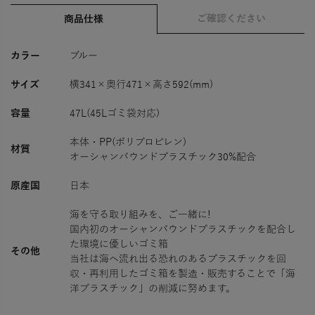
ご確認ください
商品仕様
カラー
ブルー
サイズ
横341×奥行471×高さ592(mm)
容量
47L(45Lゴミ袋対応)
本体・PP(ポリプロピレン)
材質
オーシャンバウンドプラスチック30%配合
原産国
日本
海を守る取り組みを、ご一緒に!
国内初のオーシャンバウンドプラスチックを配合し
た環境に優しいゴミ箱
その他
当社は海へ流れ出る恐れのあるプラスチックを回
収・再利用したゴミ箱を製造・販売することで「海
洋プラスチック」の削減に努めます。