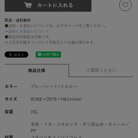
配送・送料案内
●送料・お支払いについては、以下のページをご覧ください。
→送料とお支払いについて
●配送日時指定は可能です。
※ご注文手続きページにて可能日よりお選び頂けます。
ご確認ください
商品仕様
カラー
ブルー/レッド/イエロー
サイズ
W388×D575×H824(mm)
容量
70L
本体・フタ・フタロック・ポリ袋止め・ホイール／
PP
材質
フタパッキン／シリコーン