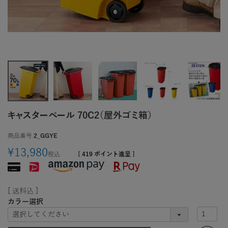
キャスターペール 70C2（屋外ゴミ箱）
商品番号
2_GGYE
¥
13,980
税込
[
419
ポイント進呈 ]
送料込
カラー選択