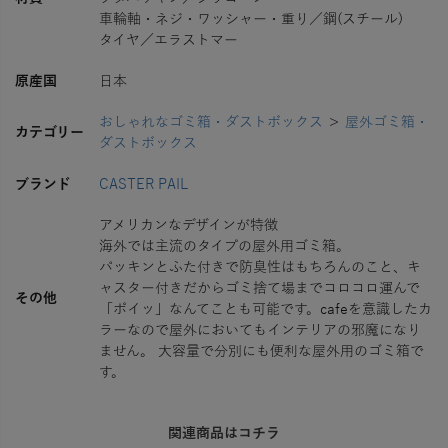
車輪軸・ネジ・ワッシャー・重り／鋼(スチール)
タイヤ／エラストマー
原産国
日本
おしゃれなゴミ箱・ダストボックス
＞
屋外ゴミ箱・
カテゴリー
ダストボックス
ブランド
CASTER PAIL
アメリカンなデザインが特徴
海外では主流のタイプの屋外用ゴミ箱。
パッキンとふた付きで防臭性はもちろんのこと、キ
ャスター付きだからゴミ捨て場までコロコロ運んで
その他
「ポイッ」なんてことも可能です。cafeを意識したカ
ラーなので屋外においてもインテリアの邪魔になり
ません。
大容量で分別にも便利な屋外用のゴミ箱で
す。
関連商品はコチラ