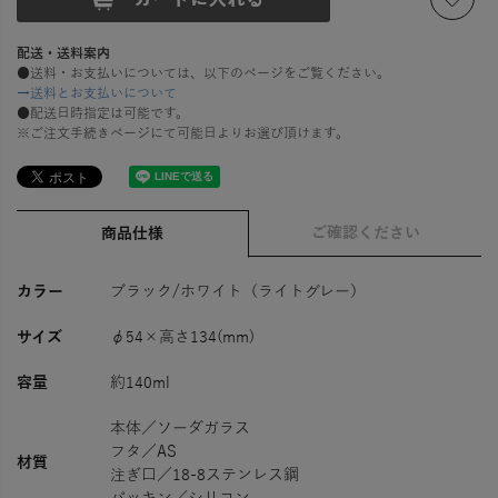
配送・送料案内
●送料・お支払いについては、以下のページをご覧ください。
→送料とお支払いについて
●配送日時指定は可能です。
※ご注文手続きページにて可能日よりお選び頂けます。
ご確認ください
商品仕様
カラー
ブラック/ホワイト（ライトグレー）
サイズ
φ54×高さ134(mm)
容量
約140ml
本体／ソーダガラス
フタ／AS
材質
注ぎ口／18-8ステンレス鋼