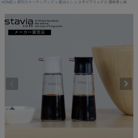
HOME
便利なキッチングッズ
醤油さし
スタビアリュクス 調味差しM