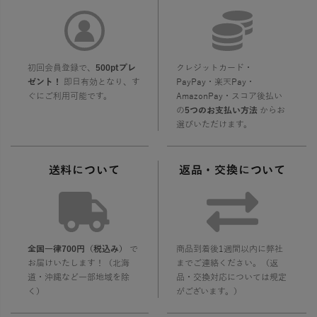
初回会員登録で、
500ptプレ
クレジットカード・
ゼント！
即日有効となり、す
PayPay・楽天Pay・
ぐにご利用可能です。
AmazonPay・スコア後払い
の
5つのお支払い方法
からお
選びいただけます。
送料について
返品・交換について
全国一律700円（税込み）
で
商品到着後1週間以内に弊社
お届けいたします！（北海
までご連絡ください。（返
道・沖縄など一部地域を除
品・交換対応については規定
く）
がございます。）