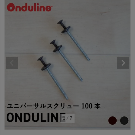
1
/
7