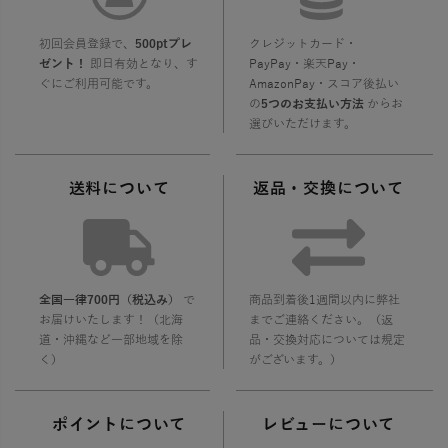
初回会員登録で、
500ptプレ
クレジットカード・
ゼント！
即日有効となり、す
PayPay・楽天Pay・
ぐにご利用可能です。
AmazonPay・スコア後払い
の
5つのお支払い方法
からお
選びいただけます。
送料について
返品・交換について
全国一律700円（税込み）
で
商品到着後1週間以内に弊社
お届けいたします！（北海
までご連絡ください。（返
道・沖縄など一部地域を除
品・交換対応については規定
く）
がございます。）
ポイントについて
レビューについて