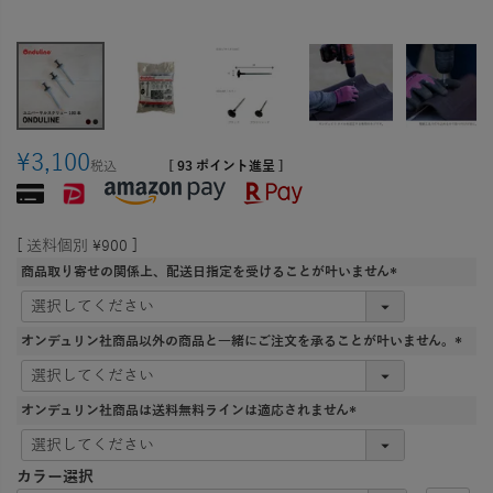
¥
3,100
税込
[
93
ポイント進呈 ]
送料個別
¥
900
商品取り寄せの関係上、配送日指定を受けることが叶いません
(
必
須
オンデュリン社商品以外の商品と一緒にご注文を承ることが叶いません。
)
(
必
須
オンデュリン社商品は送料無料ラインは適応されません
)
(
必
須
カラー選択