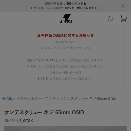
新規会員登録で
500ポイント＆
LINE連携、お友達追加で
10％クーポンプレゼント！
夏季休暇の配送に関するお知らせ
誠に勝手ながら
8/9(日) - 8/16(日)まで休業となります。
現在のご注文は8/17(月)以降より順次出荷予定となります。
※日程によっては配送日ご希望に沿えない場合があります。
休業中のお問い合わせは
8/17(月)
より順次ご返答させて頂きます。
HOME
その他
庭ガーデニング
オンデスクリュー ネジ 65mm OND
オンデスクリュー ネジ 65mm OND
商品番号
2_GTSK