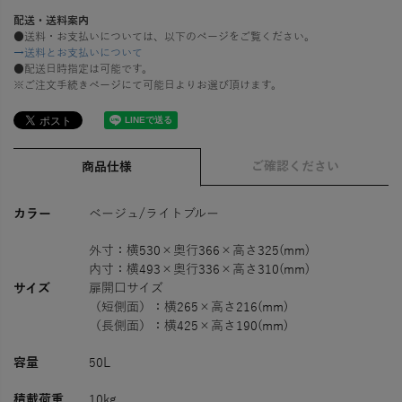
配送・送料案内
●送料・お支払いについては、以下のページをご覧ください。
→送料とお支払いについて
●配送日時指定は可能です。
※ご注文手続きページにて可能日よりお選び頂けます。
ご確認ください
商品仕様
カラー
ベージュ/ライトブルー
外寸：横530×奥行366×高さ325(mm)
内寸：横493×奥行336×高さ310(mm)
サイズ
扉開口サイズ
（短側面）：横265×高さ216(mm)
（長側面）：横425×高さ190(mm)
容量
50L
積載荷重
10kg