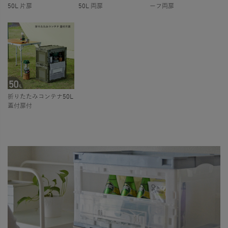
50L 片扉
50L 両扉
ーフ両扉
折りたたみコンテナ50L
蓋付扉付