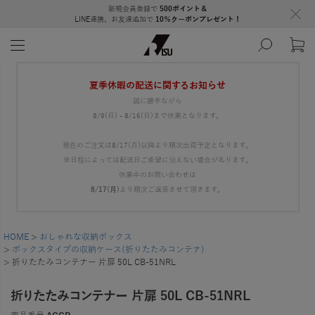
新規会員登録で
500ポイント＆
LINE連携、お友達追加で
10％クーポンプレゼント！
夏季休暇の配送に関するお知らせ
誠に勝手ながら
8/9(日) - 8/16(日)まで休業となります。
現在のご注文は8/17(月)以降より順次出荷予定となります。
※日程によっては配送日ご希望に沿えない場合があります。
休業中のお問い合わせは
8/17(月)
より順次ご返答させて頂きます。
HOME
おしゃれな収納ボックス
ボックスタイプの収納ケース(折りたたみコンテナ)
折りたたみコンテナー 片扉 50L CB-51NRL
折りたたみコンテナー 片扉 50L CB-51NRL