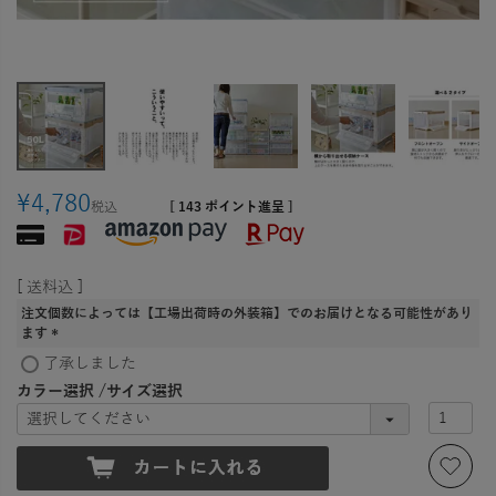
¥
4,780
税込
[
143
ポイント進呈 ]
送料込
注文個数によっては【工場出荷時の外装箱】でのお届けとなる可能性があり
ます
(
了承しました
必
カラー選択
サイズ選択
須
)