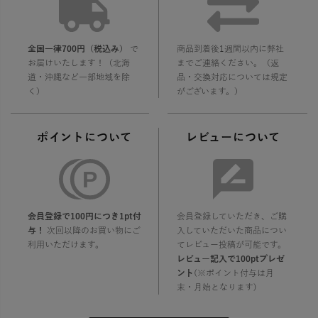
全国一律700円（税込み）
で
商品到着後1週間以内に弊社
お届けいたします！（北海
までご連絡ください。（返
道・沖縄など一部地域を除
品・交換対応については規定
く）
がございます。）
ポイントについて
レビューについて
会員登録で100円につき1pt付
会員登録していただき、ご購
与！
次回以降のお買い物にご
入していただいた商品につい
利用いただけます。
てレビュー投稿が可能です。
レビュー記入で100ptプレゼ
ント
(※ポイント付与は月
末・月始となります)