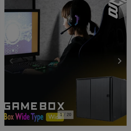
1
/
20