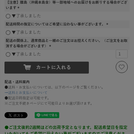
【注意】離島（沖縄本島含）等一部地域へのお届けをお断りする場合がござ
須
います
)
(
▼了承しました
必
配送時間の指定についてはご希望に沿わない事がございます。
須
)
(
▼了承しました
必
配送の関係上、通常商品と一緒のご注文はお控えください。（ご注文をお取
須
消する場合がございます）
)
(
▼了承しました
必
須
)
配送・送料案内
●送料・お支払いについては、以下のページをご覧ください。
→送料とお支払いについて
●配送日時指定は可能です。
※ご注文手続きページにて可能日よりお選び頂けます。
●ご注文後約2週間ほどの出荷予定となります。配送希望日を指定
いただいてもご希望に沿えない事がございますのでご注意くださ