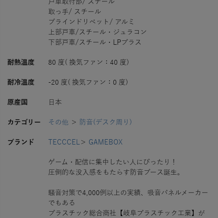
戸車取付部/ スチール
取っ手/ スチール
ブラインドリベット/ アルミ
上部戸車/スチール・ジュラコン
下部戸車/スチール・LPプラス
耐熱温度
80 度( 換気ファン：40 度)
耐冷温度
-20 度( 換気ファン：0 度)
原産国
日本
カテゴリー
その他
＞
防音(デスク周り)
ブランド
TECCCEL
＞
GAMEBOX
ゲーム・配信に集中したい人にぴったり！
圧倒的な没入感をもたらす防音ブース誕生。
騒音対策で4,000例以上の実績、吸音パネルメーカー
でもある
プラスチック総合商社【岐阜プラスチック工業】が