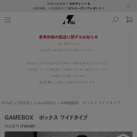
新規会員登録で
500ポイント＆
LINE連携、お友達追加で
10％クーポンプレゼント！
夏季休暇の配送に関するお知らせ
誠に勝手ながら
8/9(日) - 8/16(日)まで休業となります。
現在のご注文は8/17(月)以降より順次出荷予定となります。
※日程によっては配送日ご希望に沿えない場合があります。
休業中のお問い合わせは
8/17(月)
より順次ご返答させて頂きます。
HOME
TECCELL
GAMEBOX
GAMEBOX ボックス ワイドタイプ
GAMEBOX ボックス ワイドタイプ
商品番号
ITSC407