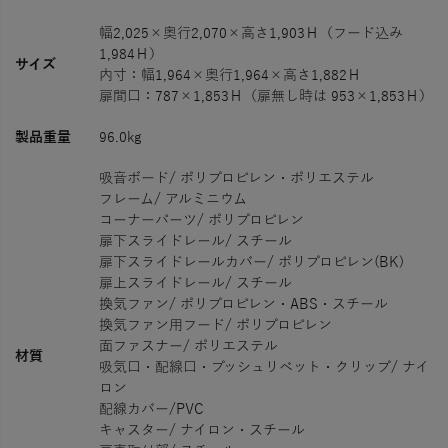
幅2,025×奥行2,070×高さ1,903Ｈ（フード込み
1,984Ｈ）
サイズ
内寸：幅1,964×奥行1,964×高さ1,882Ｈ
扉間口：787×1,853Ｈ（扉無し時は 953×1,853Ｈ）
製品重量
96.0kg
吸音ボード/ ポリプロピレン・ポリエステル
フレーム/ アルミニウム
コーナーパーツ/ ポリプロピレン
扉下スライドレール/ スチール
扉下スライドレールカバー/ ポリプロピレン(BK)
扉上スライドレール/ スチール
換気ファン/ ポリプロピレン・ABS・スチール
換気ファン用フード/ ポリプロピレン
面ファスナー/ ポリエステル
材質
吸気口・配線口・プッシュリベット・クリップ/ ナイ
ロン
配線カバー/PVC
キャスター/ ナイロン・スチール