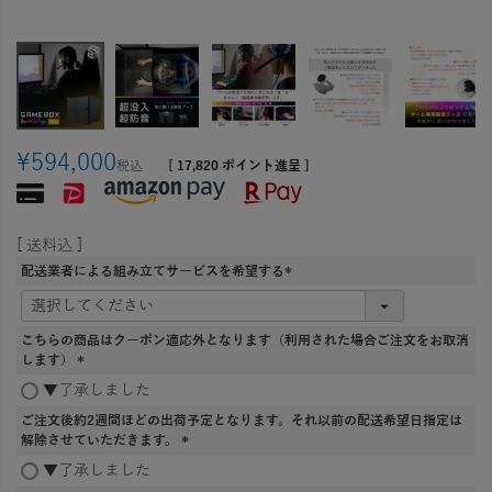
¥
594,000
税込
[
17,820
ポイント進呈 ]
送料込
配送業者による組み立てサービスを希望する
(
必
須
こちらの商品はクーポン適応外となります（利用された場合ご注文をお取消
)
します）
(
▼了承しました
必
ご注文後約2週間ほどの出荷予定となります。それ以前の配送希望日指定は
須
解除させていただきます。
)
(
▼了承しました
必